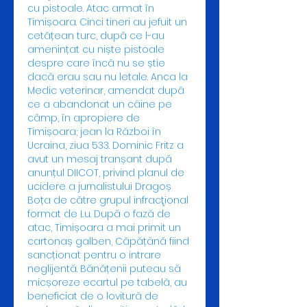
cu pistoale. Atac armat în 
Timișoara. Cinci tineri au jefuit un 
cetățean turc, după ce l-au 
amenințat cu niște pistoale 
despre care încă nu se știe 
dacă erau sau nu letale. Anca la 
Medic veterinar, amendat după 
ce a abandonat un câine pe 
câmp, în apropiere de 
Timișoara; jean la Război în 
Ucraina, ziua 533. Dominic Fritz a 
avut un mesaj tranșant după 
anunțul DIICOT, privind planul de 
ucidere a jurnalistului Dragoș 
Boța de către grupul infracţional 
format de Lu. După o fază de 
atac, Timișoara a mai primit un 
cartonaș galben, Căpățână fiind 
sancționat pentru o intrare 
neglijentă. Bănățenii puteau să 
micșoreze ecartul pe tabelă, au 
beneficiat de o lovitură de 