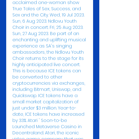
acclaimed one-woman show 
True Tales of Sex, Success, and 
Sex and the City. Wed, 19 Jul 2023. 
Sun, 6 Aug 2023. Ndlovu Youth 
Choir in concert. Fri, 25 Aug 2023. 
Sun, 27 Aug 2023. Be part of an 
enchanting and uplifting musical 
experience as SA's singing 
ambassadors, the Ndlovu Youth 
Choir returns to the stage for its 
highly anticipated live concert. 
This is because ICE tokens can 
be converted to other 
cryptocurrencies via exchanges, 
including Bitmart, Uniswap, and 
Quickswap. ICE tokens have a 
small market capitalization of 
just under $3 million. Year-to-
date, ICE tokens have increased 
by 33%. Atari ' Soon-to-be 
Launched Metaverse Casino in 
Decentraland. Atari, the iconic 