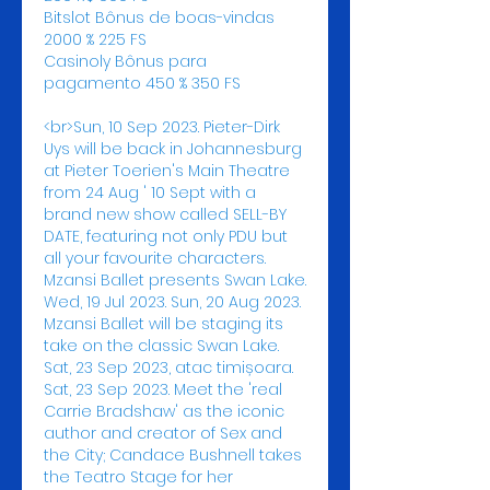
Bitslot Bônus de boas-vindas 
2000 % 225 FS
Casinoly Bônus para 
pagamento 450 % 350 FS
<br>Sun, 10 Sep 2023. Pieter-Dirk 
Uys will be back in Johannesburg 
at Pieter Toerien's Main Theatre 
from 24 Aug ' 10 Sept with a 
brand new show called SELL-BY 
DATE, featuring not only PDU but 
all your favourite characters. 
Mzansi Ballet presents Swan Lake. 
Wed, 19 Jul 2023. Sun, 20 Aug 2023. 
Mzansi Ballet will be staging its 
take on the classic Swan Lake. 
Sat, 23 Sep 2023, atac timișoara. 
Sat, 23 Sep 2023. Meet the 'real 
Carrie Bradshaw' as the iconic 
author and creator of Sex and 
the City; Candace Bushnell takes 
the Teatro Stage for her 