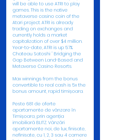
will be able to use ATRI to play 
games. This is the native 
metaverse casino coin of the 
Atari project. ATRI is already 
trading on exchanges and 
currently holds a market 
capitalization of over $4 million. 
Year-to-date, ATRI is up 57%. 
Chateau Satoshi ' Bridging the 
Gap Between Land-Based and 
Metaverse Casino Resorts.
Max winnings from the bonus 
convertible to real cash is 5x the 
bonus amount, rapid timișoara.
Peste 681 de oferte 
apartamente de vânzare în 
Timișoara, prin agenția 
imobiliară BLITZ. Vânzări 
apartamente noi, de lux, finisate, 
nefinisate, cu 1, 2, 3 sau 4 camere 