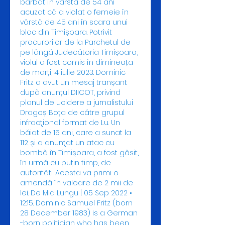
bărbat în vârstă de 54 ani 
acuzat că a violat o femeie în 
vârstă de 45 ani în scara unui 
bloc din Timișoara. Potrivit 
procurorilor de la Parchetul de 
pe lângă Judecătoria Timișoara, 
violul a fost comis în dimineața 
de marți, 4 iulie 2023. Dominic 
Fritz a avut un mesaj tranșant 
după anunțul DIICOT, privind 
planul de ucidere a jurnalistului 
Dragoș Boța de către grupul 
infracţional format de Lu. Un 
băiat de 15 ani, care a sunat la 
112 şi a anunţat un atac cu 
bombă în Timişoara, a fost găsit, 
în urmă cu puțin timp, de 
autorități. Acesta va primi o 
amendă în valoare de 2 mii de 
lei. De Mia Lungu | 05 Sep 2022 • 
12:15. Dominic Samuel Fritz (born 
28 December 1983) is a German 
-born politician who has been 