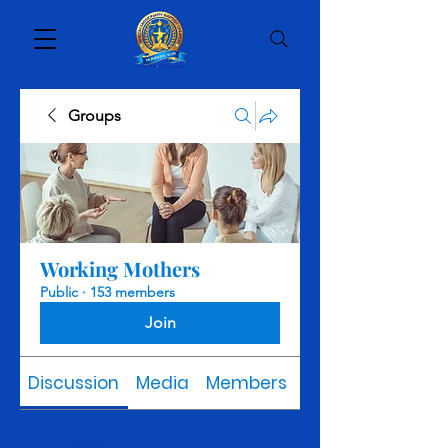
Groups
Working Mothers
Public
·
153 members
Join
Discussion
Media
Members
About
Back