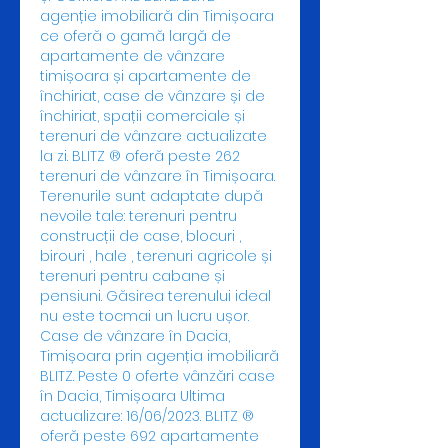
agenție imobiliară din Timișoara 
ce oferă o gamă largă de 
apartamente de vânzare 
timișoara și apartamente de 
închiriat, case de vânzare și de 
închiriat, spații comerciale și 
terenuri de vânzare actualizate 
la zi. BLITZ ® oferă peste 262 
terenuri de vânzare în Timișoara. 
Terenurile sunt adaptate după 
nevoile tale: terenuri pentru 
construcții de case, blocuri , 
birouri , hale , terenuri agricole și 
terenuri pentru cabane și 
pensiuni. Găsirea terenului ideal 
nu este tocmai un lucru ușor. 
Case de vânzare în Dacia, 
Timișoara prin agenția imobiliară 
BLITZ. Peste 0 oferte vânzări case 
în Dacia, Timișoara Ultima 
actualizare: 16/06/2023. BLITZ ® 
oferă peste 692 apartamente 