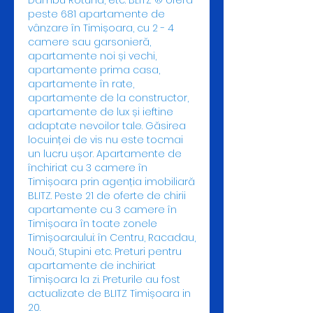
Dâmbu Rotund, etc. BLITZ ® oferă 
peste 681 apartamente de 
vânzare în Timișoara, cu 2 - 4 
camere sau garsonieră, 
apartamente noi și vechi, 
apartamente prima casa, 
apartamente în rate, 
apartamente de la constructor, 
apartamente de lux și ieftine 
adaptate nevoilor tale. Găsirea 
locuinței de vis nu este tocmai 
un lucru ușor. Apartamente de 
închiriat cu 3 camere în 
Timișoara prin agenția imobiliară 
BLITZ. Peste 21 de oferte de chirii 
apartamente cu 3 camere în 
Timișoara în toate zonele 
Timișoaraului: în Centru, Racadau, 
Nouă, Stupini etc. Preturi pentru 
apartamente de inchiriat 
Timișoara la zi. Preturile au fost 
actualizate de BLITZ Timișoara in 
20. 