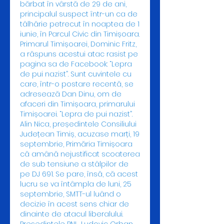
bărbat în vârstă de 29 de ani, 
principalul suspect într-un ca de 
tâlhărie petrecut în noaptea de 1 
iunie, în Parcul Civic din Timișoara. 
Primarul Timișoarei, Dominic Fritz, 
a răspuns acestui atac rasist pe 
pagina sa de Facebook: “Lepra 
de pui nazist”. Sunt cuvintele cu 
care, într-o postare recentă, se 
adresează Dan Dinu, om de 
afaceri din Timișoara, primarului 
Timișoarei. “Lepra de pui nazist”. 
Alin Nica, președintele Consiliului 
Județean Timiș, acuzase marți, 19 
septembrie, Primăria Timișoara 
că amână nejustificat scoaterea 
de sub tensiune a stâlpilor de 
pe DJ 691. Se pare, însă, că acest 
lucru se va întâmpla de luni, 25 
septembrie, SMTT-ul luând o 
decizie în acest sens chiar de 
dinainte de atacul liberalului. 