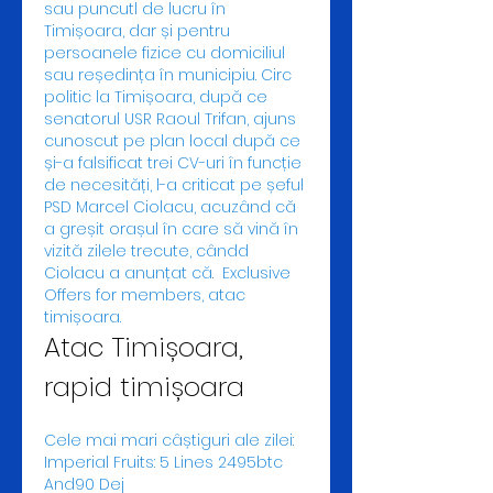
sau puncutl de lucru în 
Timișoara, dar și pentru 
persoanele fizice cu domiciliul 
sau reședința în municipiu. Circ 
politic la Timișoara, după ce 
senatorul USR Raoul Trifan, ajuns 
cunoscut pe plan local după ce 
și-a falsificat trei CV-uri în funcție 
de necesități, l-a criticat pe șeful 
PSD Marcel Ciolacu, acuzând că 
a greșit orașul în care să vină în 
vizită zilele trecute, cândd 
Ciolacu a anunțat că.  Exclusive 
Offers for members, atac 
timișoara.
Atac Timișoara, 
rapid timișoara
Cele mai mari câștiguri ale zilei:
Imperial Fruits: 5 Lines 2495btc 
And90 Dej 