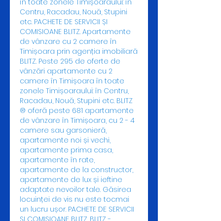
în toate zonele Timișoaraului: în 
Centru, Racadau, Nouă, Stupini 
etc. PACHETE DE SERVICII ȘI 
COMISIOANE BLITZ. Apartamente 
de vânzare cu 2 camere în 
Timișoara prin agenția imobiliară 
BLITZ. Peste 295 de oferte de 
vânzări apartamente cu 2 
camere în Timișoara în toate 
zonele Timișoaraului: în Centru, 
Racadau, Nouă, Stupini etc. BLITZ 
® oferă peste 681 apartamente 
de vânzare în Timișoara, cu 2 - 4 
camere sau garsonieră, 
apartamente noi și vechi, 
apartamente prima casa, 
apartamente în rate, 
apartamente de la constructor, 
apartamente de lux și ieftine 
adaptate nevoilor tale. Găsirea 
locuinței de vis nu este tocmai 
un lucru ușor. PACHETE DE SERVICII 
ȘI COMISIOANE BLITZ. BLITZ - 