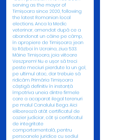
serving as the mayor of 
Timișoara since 2020, following 
the latest Romanian local 
elections. Anca la Medic 
veterinar, amendat după ce a 
abandonat un câine pe câmp, 
în apropiere de Timișoara; jean 
la Război în Ucraina, ziua 533. 
Mâine Timișoara, joia viitoare 
Veszprem! Nu e ușor să treci 
peste meciuri pierdute la un gol, 
pe ultimul atac, dar trebuie să 
ridicăm. Primăria Timișoara 
câștigă definitiv în instanță 
împotriva uneia dintre firmele 
care a acaparat ilegal terenuri 
pe malul Canalului Bega. Aici 
eliberează atât certificatul de 
cazier judiciar, cât și certificatul 
de integritate 
comportamentală, pentru 
persoanele juridice cu sediul 