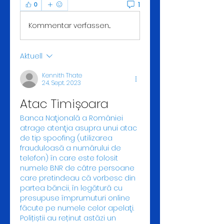
1
0
Kommentar verfassen...
Aktuell
Kennith Thate
24. Sept. 2023
Atac Timișoara
Banca Naţională a României 
atrage atenţia asupra unui atac 
de tip spoofing (utilizarea 
frauduloasă a numărului de 
telefon) în care este folosit 
numele BNR de către persoane 
care pretindeau că vorbesc din 
partea băncii, în legătură cu 
presupuse împrumuturi online 
făcute pe numele celor apelaţi. 
Polițiștii au reținut astăzi un 