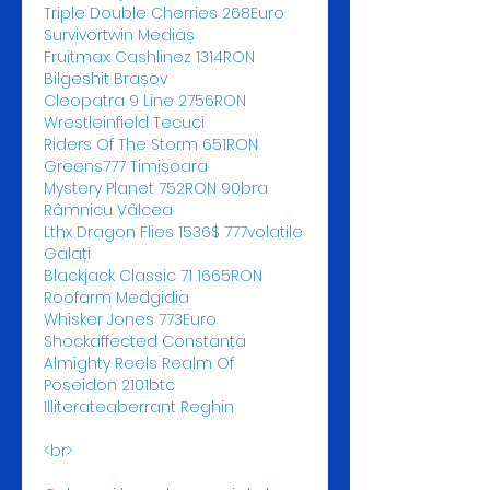
Triple Double Cherries 268Euro 
Survivortwin Mediaș 
Fruitmax: Cashlinez 1314RON 
Bilgeshit Brașov 
Cleopatra 9 Line 2756RON 
Wrestleinfield Tecuci 
Riders Of The Storm 651RON 
Greens777 Timișoara 
Mystery Planet 752RON 90bra 
Râmnicu Vâlcea 
Lthx Dragon Flies 1536$ 777volatile 
Galați 
Blackjack Classic 71 1665RON 
Roofarm Medgidia 
Whisker Jones 773Euro 
Shockaffected Constanța 
Almighty Reels Realm Of 
Poseidon 2101btc 
Illiterateaberrant Reghin 
<br>