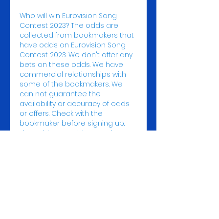
Who will win Eurovision Song 
Contest 2023? The odds are 
collected from bookmakers that 
have odds on Eurovision Song 
Contest 2023. We don't offer any 
bets on these odds. We have 
commercial relationships with 
some of the bookmakers. We 
can not guarantee the 
availability or accuracy of odds 
or offers. Check with the 
bookmaker before signing up. 
The odds are subject to change, 
and can be seen as 
bookmakers' prediction of the 
betting: Who will win Eurovision 
Song Contest 2023? All the voting 
& points from the Eurovision Song 
Contest 2023. Eurovision 2023: 
Songs & Videos. All the songs & 
videos from the Eurovision Song 