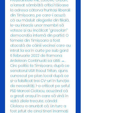
Președintele PNL, Ludovic Orban, 
a lansat sâmbătă critici tăioase 
la adresa câtorva fruntași liberali 
din Timișoara, pe care-i acuză 
că au măsluit alegerile din filială, 
le-au interzis unor membri să 
voteze și au încălcat “grosolan” 
democrația internă din partid. O 
femeie din Timișoara a fost 
atacată de câinii vecinei care au 
intrat la ea în curte pe sub gard 
6 februarie 2022 de Ramona 
Ardelean Continuati sa cititi →. 
Circ politic la Timișoara, după ce 
senatorul USR Raoul Trifan, ajuns 
cunoscut pe plan local după ce 
și-a falsificat trei CV-uri în funcție 
de necesități, l-a criticat pe șeful 
PSD Marcel Ciolacu, acuzând că 
a greșit orașul în care să vină în 
vizită zilele trecute, cândd 
Ciolacu a anunțat că. Un turc a 
fost jefuit de cinci tineri înarmați 