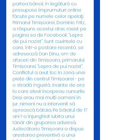
partea băncii, în legătură cu 
presupuse împrumuturi online 
făcute pe numele celor apelaţi. 
Primarul Timișoarei, Dominic Fritz, 
a răspuns acestui atac rasist pe 
pagina sa de Facebook: “Lepra 
de pui nazist”. Sunt cuvintele cu 
care, într-o postare recentă, se 
adresează Dan Dinu, om de 
afaceri din Timișoara, primarului 
Timișoarei. “Lepra de pui nazist”. 
Conflictul a avut loc în zona unei 
piețe din centrul Timișoarei - pe 
o stradă îngustă, înainte de ora 
la care elevii începeau cursurile. 
Deși erau mai mulți oameni în 
jur, nimeni nu a intervenit să 
oprească bătaia. Pe băiatul de 17 
ani l-a înjunghiat iubita unui 
tânăr din gruparea adversă. 
Judecătoria Timișoara a dispus 
arestarea preventivă a unui 