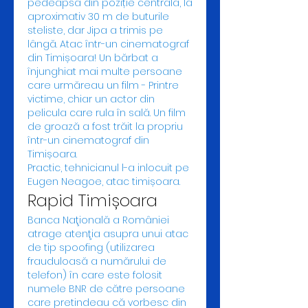
pedeapsă din poziție centrală, la 
aproximativ 30 m de buturile 
steliste, dar Jipa a trimis pe 
lângă. Atac într-un cinematograf 
din Timișoara! Un bărbat a 
înjunghiat mai multe persoane 
care urmăreau un film - Printre 
victime, chiar un actor din 
pelicula care rula în sală. Un film 
de groază a fost trăit la propriu 
într-un cinematograf din 
Timișoara. 
Practic, tehnicianul l-a inlocuit pe 
Eugen Neagoe, atac timișoara.
Rapid Timișoara
Banca Naţională a României 
atrage atenţia asupra unui atac 
de tip spoofing (utilizarea 
frauduloasă a numărului de 
telefon) în care este folosit 
numele BNR de către persoane 
care pretindeau că vorbesc din 