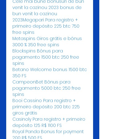
Cele mai bune bonusuri de bun 
venit la cazinou 2023 bonus de 
bun venit la cazinou 
2023Megapari Para registro + 
primeiro depósito 225 btc 750 
free spins
Metaspins Giros grátis e bônus 
3000 % 350 free spins
Blockspins Bônus para 
pagamento 1500 btc 250 free 
spins
Betano Welcome bonus 1500 btc 
350 FS
CampeonBet Bônus para 
pagamento 5000 btc 250 free 
spins
Booi Cassino Para registro + 
primeiro depósito 200 btc 225 
giros grátis
Casinoly Para registro + primeiro 
depósito 125 R$ 1100 FS
Royal Panda Bonus for payment 
200 R$ 500 FS