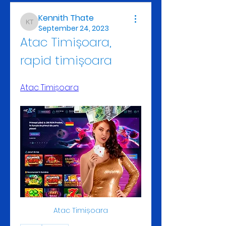
Kennith Thate
Kennith Thate
September 24, 2023
Atac Timișoara, 
rapid timișoara
Atac Timișoara
Atac Timișoara