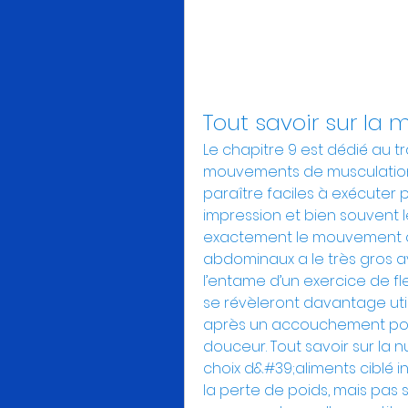
Tout savoir sur la 
Le chapitre 9 est dédié au tr
mouvements de musculation é
paraître faciles à exécuter 
impression et bien souvent l
exactement le mouvement qu’i
abdominaux a le très gros ava
l’entame d’un exercice de fl
se révèleront davantage util
après un accouchement pour 
douceur. Tout savoir sur la n
choix d&#39;aliments ciblé i
la perte de poids, mais pas 