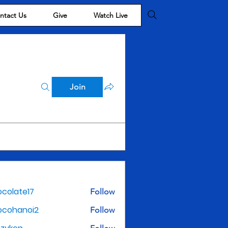
ntact Us
Give
Watch Live
Join
colate17
Follow
te17
ocohanoi2
Follow
noi2