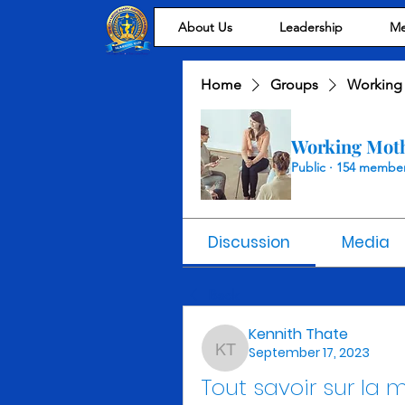
About Us
Leadership
Me
Home
Groups
Working
Working Mot
Public
·
154 membe
Discussion
Media
Back
Kennith Thate
September 17, 2023
Kennith Thate
Tout savoir sur la 