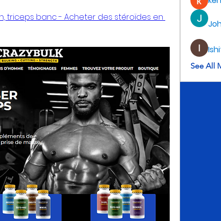
ke
n, triceps banc - Acheter des stéroïdes en 
Jo
Ish
See All 