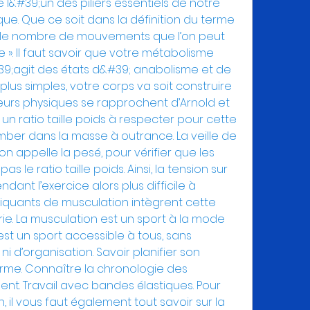
 l&#39;un des piliers essentiels de notre 
ique. Que ce soit dans la définition du terme 
le nombre de mouvements que l’on peut 
. Il faut savoir que votre métabolisme 
&#39;agit des états d&#39; anabolisme et de 
lus simples, votre corps va soit construire 
Leurs physiques se rapprochent d’Arnold et 
 un ratio taille poids à respecter pour cette 
ber dans la masse à outrance. La veille de 
’on appelle la pesé, pour vérifier que les 
le ratio taille poids. Ainsi, la tension sur 
ant l’exercice alors plus difficile à 
atiquants de musculation intègrent cette 
ie. La musculation est un sport à la mode 
’est un sport accessible à tous, sans 
ni d’organisation. Savoir planifier son 
rme. Connaître la chronologie des 
ent. Travail avec bandes élastiques. Pour 
, il vous faut également tout savoir sur la 