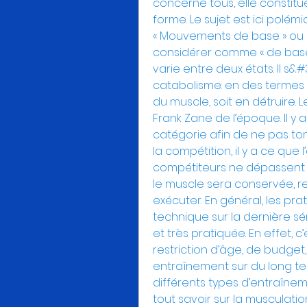
concerne tous, elle constitue
forme. Le sujet est ici polém
« Mouvements de base » ou 
considérer comme « de base »
varie entre deux états. Il s
catabolisme: en des termes p
du muscle, soit en détruire. 
Frank Zane de l’époque. Il y a
catégorie afin de ne pas tom
la compétition, il y a ce que l
compétiteurs ne dépassent pas 
le muscle sera conservée, rend
exécuter. En général, les pr
technique sur la dernière sér
et très pratiquée. En effet, c
restriction d’âge, de budget, 
entraînement sur du long te
différents types d’entraînem
tout savoir sur la musculation