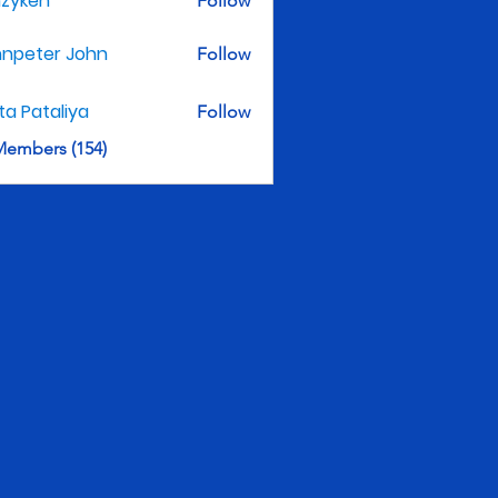
nzyken
Follow
hnpeter John
Follow
ita Pataliya
Follow
Members (154)