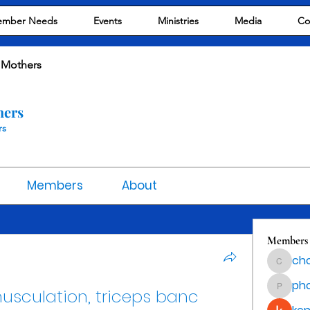
mber Needs
Events
Ministries
Media
Co
 Mothers
hers
rs
Members
About
Members
cho
chocola
ph
musculation, triceps banc
phocoha