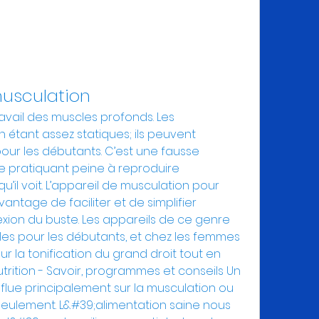
musculation
avail des muscles profonds. Les 
tant assez statiques; ils peuvent 
pour les débutants. C’est une fausse 
e pratiquant peine à reproduire 
l voit. L’appareil de musculation pour 
ntage de faciliter et de simplifier 
exion du buste. Les appareils de ce genre 
es pour les débutants, et chez les femmes 
la tonification du grand droit tout en 
utrition - Savoir, programmes et conseils Un 
nflue principalement sur la musculation ou 
seulement. L&#39;alimentation saine nous 