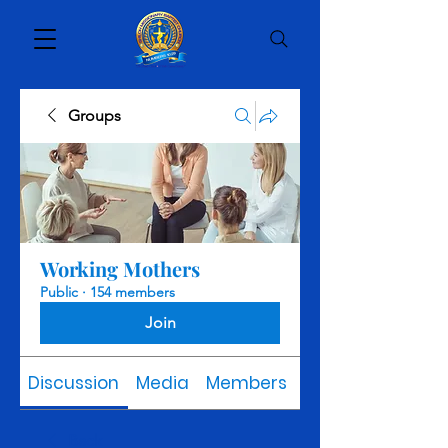
Groups
Working Mothers
Public
·
154 members
Join
Discussion
Media
Members
About
Back