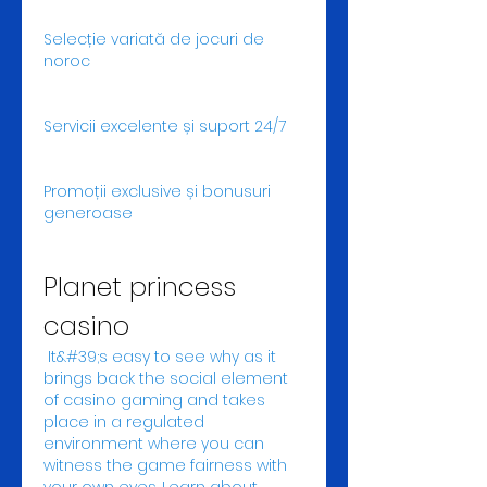
Selecție variată de jocuri de 
noroc
Servicii excelente și suport 24/7
Promoții exclusive și bonusuri 
generoase
Planet princess 
casino
 It&#39;s easy to see why as it 
brings back the social element 
of casino gaming and takes 
place in a regulated 
environment where you can 
witness the game fairness with 