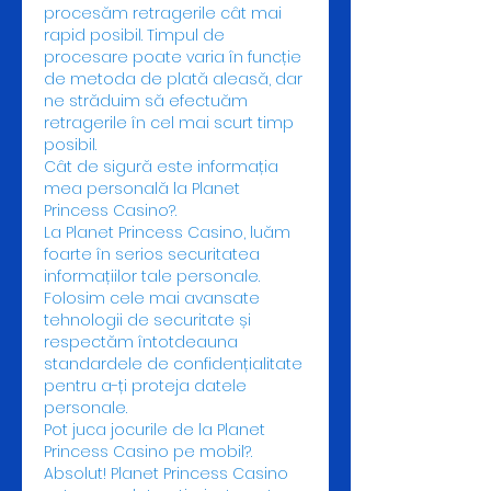
procesăm retragerile cât mai 
rapid posibil. Timpul de 
procesare poate varia în funcție 
de metoda de plată aleasă, dar 
ne străduim să efectuăm 
retragerile în cel mai scurt timp 
posibil.
Cât de sigură este informația 
mea personală la Planet 
Princess Casino?.
La Planet Princess Casino, luăm 
foarte în serios securitatea 
informațiilor tale personale. 
Folosim cele mai avansate 
tehnologii de securitate și 
respectăm întotdeauna 
standardele de confidențialitate 
pentru a-ți proteja datele 
personale.
Pot juca jocurile de la Planet 
Princess Casino pe mobil?.
Absolut! Planet Princess Casino 