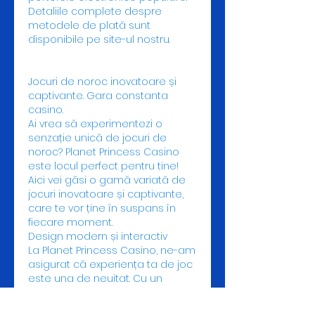
Detaliile complete despre 
metodele de plată sunt 
disponibile pe site-ul nostru.
Jocuri de noroc inovatoare și 
captivante. Gara constanta 
casino.
Ai vrea să experimentezi o 
senzație unică de jocuri de 
noroc? Planet Princess Casino 
este locul perfect pentru tine! 
Aici vei găsi o gamă variată de 
jocuri inovatoare și captivante, 
care te vor ține în suspans în 
fiecare moment.
Design modern și interactiv
La Planet Princess Casino, ne-am 
asigurat că experiența ta de joc 
este una de neuitat. Cu un 
design modern și interactiv, vei fi 
atras în lumea jocurilor de noroc 