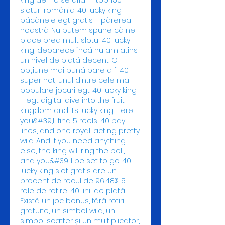
king demo se află în top 150 
sloturi românia. 40 lucky king 
păcănele egt gratis – părerea 
noastră. Nu putem spune că ne 
place prea mult slotul 40 lucky 
king, deoarece încă nu am atins 
un nivel de plată decent. O 
opțiune mai bună pare a fi 40 
super hot, unul dintre cele mai 
populare jocuri egt. 40 lucky king 
– egt digital dive into the fruit 
kingdom and its lucky king. Here, 
you&#39;ll find 5 reels, 40 pay 
lines, and one royal, acting pretty 
wild. And if you need anything 
else, the king will ring the bell, 
and you&#39;ll be set to go. 40 
lucky king slot gratis are un 
procent de recul de 96,48%, 5 
role de rotire, 40 linii de plată. 
Există un joc bonus, fără rotiri 
gratuite, un simbol wild, un 
simbol scatter și un multiplicator, 