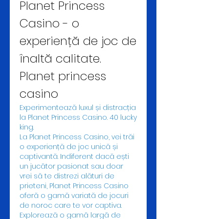
Planet Princess 
Casino - o 
experiență de joc de 
înaltă calitate. 
Planet princess 
casino
Experimentează luxul și distracția 
la Planet Princess Casino. 40 lucky 
king.
La Planet Princess Casino, vei trăi 
o experiență de joc unică și 
captivantă. Indiferent dacă ești 
un jucător pasionat sau doar 
vrei să te distrezi alături de 
prieteni, Planet Princess Casino 
oferă o gamă variată de jocuri 
de noroc care te vor captiva.
Explorează o gamă largă de 