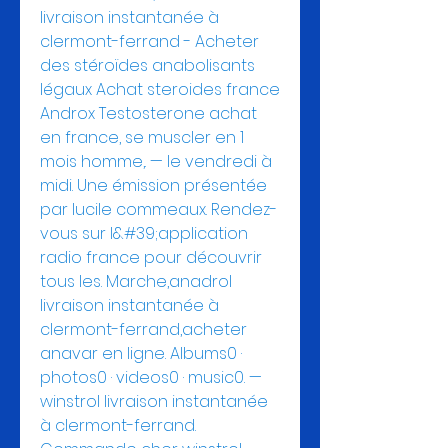
livraison instantanée à 
clermont-ferrand - Acheter 
des stéroïdes anabolisants 
légaux Achat steroides france 
Androx Testosterone achat 
en france, se muscler en 1 
mois homme,. — le vendredi à 
midi. Une émission présentée 
par lucile commeaux. Rendez-
vous sur l&#39;application 
radio france pour découvrir 
tous les. Marche,anadrol 
livraison instantanée à 
clermont-ferrand,acheter 
anavar en ligne. Albums0 · 
photos0 · videos0 · music0. — 
winstrol livraison instantanée 
à clermont-ferrand. 