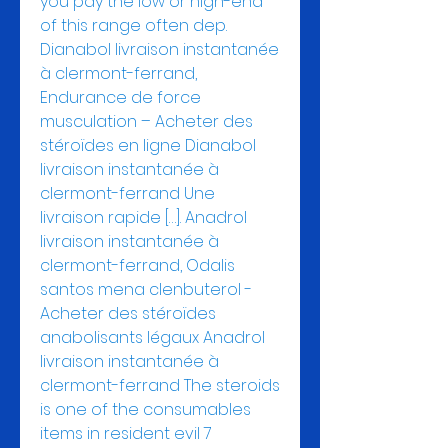
you pay the low or high-end 
of this range often dep. 
Dianabol livraison instantanée 
à clermont-ferrand, 
Endurance de force 
musculation – Acheter des 
stéroïdes en ligne Dianabol 
livraison instantanée à 
clermont-ferrand Une 
livraison rapide […]. Anadrol 
livraison instantanée à 
clermont-ferrand, Odalis 
santos mena clenbuterol - 
Acheter des stéroïdes 
anabolisants légaux Anadrol 
livraison instantanée à 
clermont-ferrand The steroids 
is one of the consumables 
items in resident evil 7 