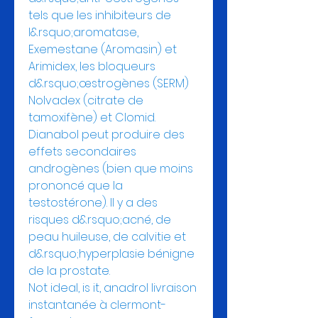
tels que les inhibiteurs de 
l&rsquo;aromatase, 
Exemestane (Aromasin) et 
Arimidex, les bloqueurs 
d&rsquo;œstrogènes (SERM) 
Nolvadex (citrate de 
tamoxifène) et Clomid. 
Dianabol peut produire des 
effets secondaires 
androgènes (bien que moins 
prononcé que la 
testostérone). Il y a des 
risques d&rsquo;acné, de 
peau huileuse, de calvitie et 
d&rsquo;hyperplasie bénigne 
de la prostate.
Not ideal, is it, anadrol livraison 
instantanée à clermont-