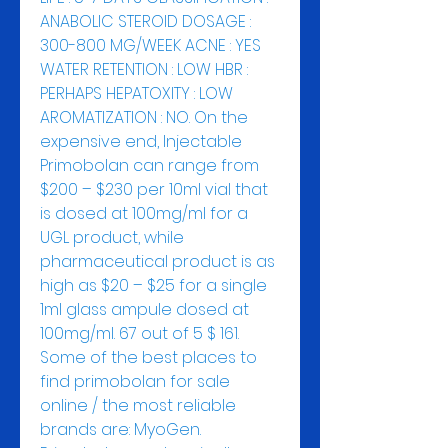
ANABOLIC STEROID DOSAGE : 
300-800 MG/WEEK ACNE : YES 
WATER RETENTION : LOW HBR : 
PERHAPS HEPATOXITY : LOW 
AROMATIZATION : NO. On the 
expensive end, Injectable 
Primobolan can range from 
$200 – $230 per 10ml vial that 
is dosed at 100mg/ml for a 
UGL product, while 
pharmaceutical product is as 
high as $20 – $25 for a single 
1ml glass ampule dosed at 
100mg/ml. 67 out of 5 $ 161. 
Some of the best places to 
find primobolan for sale 
online / the most reliable 
brands are: MyoGen. 