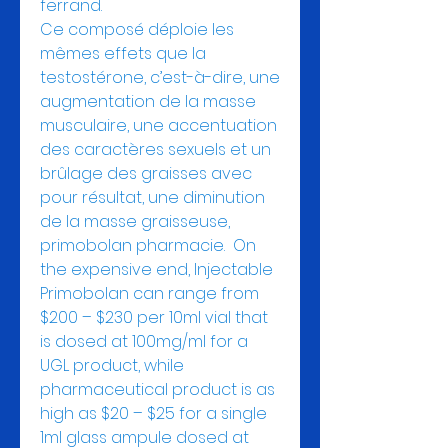
ferrand.
Ce composé déploie les 
mêmes effets que la 
testostérone, c’est-à-dire, une 
augmentation de la masse 
musculaire, une accentuation 
des caractères sexuels et un 
brûlage des graisses avec 
pour résultat, une diminution 
de la masse graisseuse, 
primobolan pharmacie.  On 
the expensive end, Injectable 
Primobolan can range from 
$200 – $230 per 10ml vial that 
is dosed at 100mg/ml for a 
UGL product, while 
pharmaceutical product is as 
high as $20 – $25 for a single 
1ml glass ampule dosed at 