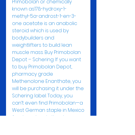
Primobolan or chemically 
known as17ß-hydroxy-1-
methyl-5a-androst-1-en-3-
one acetate is an anabolic 
steroid which is used by 
bodybuilders and 
weightlifters to build lean 
muscle mass. Buy Primobolan 
Depot – Schering: If you want 
to buy Primobolan Depot, 
pharmacy grade 
Methenolone Enanthate, you 
will be purchasing it under the 
Schering label. Today, you 
can’t even find Primobolan—a 
West German staple in Mexico 
for decades—in the drug 
store. Today, in Mexico, every 
injectable medicine—