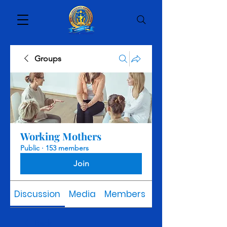
Groups
Working Mothers
Public
·
153 members
Join
Discussion
Media
Members
About
Back