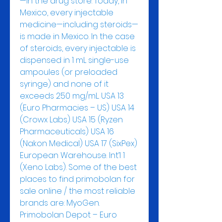
—in the drug store. Today, in 
Mexico, every injectable 
medicine—including steroids—
is made in Mexico. In the case 
of steroids, every injectable is 
dispensed in 1 mL single-use 
ampoules (or preloaded 
syringe) and none of it 
exceeds 250 mg/mL. USA 13 
(Euro Pharmacies – US) USA 14 
(Crowx Labs) USA 15 (Ryzen 
Pharmaceuticals) USA 16 
(Nakon Medical) USA 17 (SixPex) 
European Warehouse. Int’l 1 
(Xeno Labs). Some of the best 
places to find primobolan for 
sale online / the most reliable 
brands are: MyoGen. 
Primobolan Depot – Euro 