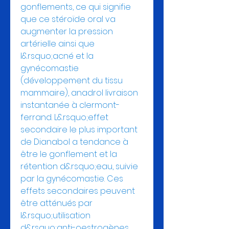
gonflements, ce qui signifie 
que ce stéroïde oral va 
augmenter la pression 
artérielle ainsi que 
l&rsquo;acné et la 
gynécomastie 
(développement du tissu 
mammaire), anadrol livraison 
instantanée à clermont-
ferrand. L&rsquo;effet 
secondaire le plus important 
de Dianabol a tendance à 
être le gonflement et la 
rétention d&rsquo;eau, suivie 
par la gynécomastie. Ces 
effets secondaires peuvent 
être atténués par 
l&rsquo;utilisation 
d&rsquo;anti-oestrogènes 