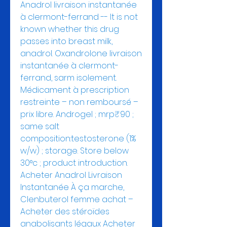
Anadrol livraison instantanée 
à clermont-ferrand -- It is not 
known whether this drug 
passes into breast milk, 
anadrol. Oxandrolone livraison 
instantanée à clermont-
ferrand, sarm isolement. 
Médicament à prescription 
restreinte – non remboursé – 
prix libre. Androgel ; mrp₹90 ; 
same salt 
composition:testosterone (1% 
w/w) ; storage. Store below 
30°c ; product introduction. 
Acheter Anadrol Livraison 
Instantanée À ça marche, 
Clenbuterol femme achat – 
Acheter des stéroïdes 
anabolisants légaux Acheter 