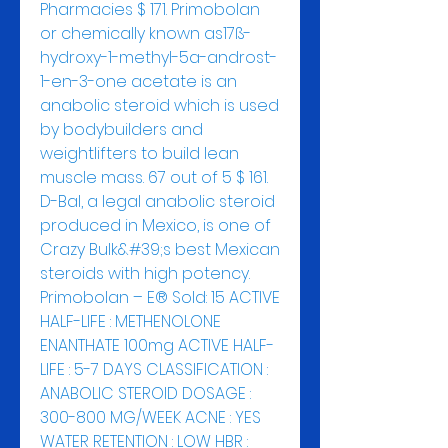
Pharmacies $ 171. Primobolan 
or chemically known as17ß-
hydroxy-1-methyl-5a-androst-
1-en-3-one acetate is an 
anabolic steroid which is used 
by bodybuilders and 
weightlifters to build lean 
muscle mass. 67 out of 5 $ 161. 
D-Bal, a legal anabolic steroid 
produced in Mexico, is one of 
Crazy Bulk&#39;s best Mexican 
steroids with high potency. 
Primobolan – E® Sold: 15 ACTIVE 
HALF-LIFE : METHENOLONE 
ENANTHATE 100mg ACTIVE HALF-
LIFE : 5-7 DAYS CLASSIFICATION : 
ANABOLIC STEROID DOSAGE : 
300-800 MG/WEEK ACNE : YES 
WATER RETENTION : LOW HBR : 