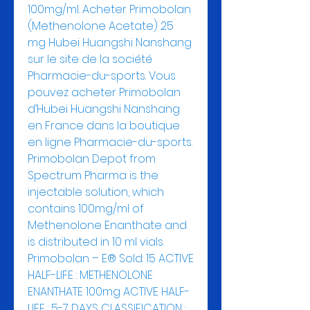
100mg/ml. Acheter Primobolan 
(Methenolone Acetate) 25 
mg Hubei Huangshi Nanshang 
sur le site de la société 
Pharmacie-du-sports. Vous 
pouvez acheter Primobolan 
d’Hubei Huangshi Nanshang 
en France dans la boutique 
en ligne Pharmacie-du-sports. 
Primobolan Depot from 
Spectrum Pharma is the 
injectable solution, which 
contains 100mg/ml of 
Methenolone Enanthate and 
is distributed in 10 ml vials. 
Primobolan – E® Sold: 15 ACTIVE 
HALF-LIFE : METHENOLONE 
ENANTHATE 100mg ACTIVE HALF-
LIFE : 5-7 DAYS CLASSIFICATION : 