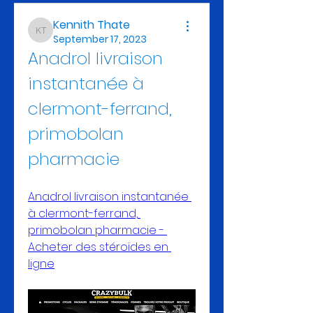
Kennith Thate
Kennith Thate
September 17, 2023
Anadrol livraison 
instantanée à 
clermont-ferrand, 
primobolan 
pharmacie
Anadrol livraison instantanée 
à clermont-ferrand, 
primobolan pharmacie - 
Acheter des stéroïdes en 
ligne