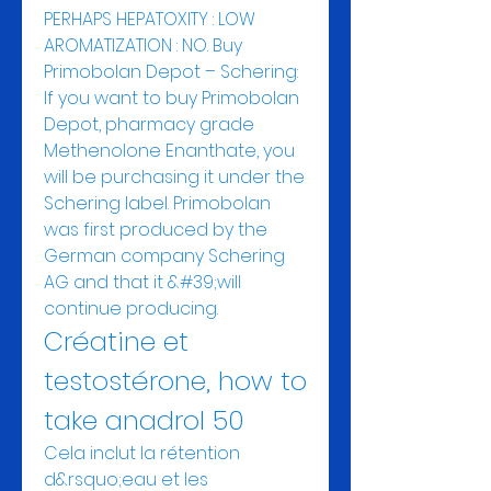
PERHAPS HEPATOXITY : LOW 
AROMATIZATION : NO. Buy 
Primobolan Depot – Schering: 
If you want to buy Primobolan 
Depot, pharmacy grade 
Methenolone Enanthate, you 
will be purchasing it under the 
Schering label. Primobolan 
was first produced by the 
German company Schering 
AG and that it &#39;will 
continue producing. 
Créatine et 
testostérone, how to 
take anadrol 50
Cela inclut la rétention 
d&rsquo;eau et les 