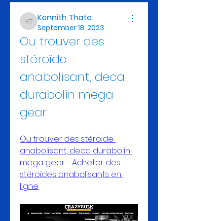
Kennith Thate
Kennith Thate
September 18, 2023
Ou trouver des 
stéroïde 
anabolisant, deca 
durabolin mega 
gear
Ou trouver des stéroïde 
anabolisant, deca durabolin 
mega gear - Acheter des 
stéroïdes anabolisants en 
ligne