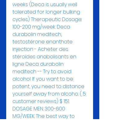
weeks (Deca is usually well 
tolerated for longer bulking 
cycles) Therapeutic Dosage: 
100-200 mg/week. Deca 
durabolin meditech, 
testostérone enanthate 
injection - Acheter des 
stéroïdes anabolisants en 
ligne Deca durabolin 
meditech -- Try to avoid 
alcohol If you want to be 
potent, you need to distance 
yourself away from alcoho. ( 5 
customer reviews) $ 151. 
DOSAGE MEN: 300-600 
MG/WEEK. The best way to 
explain deca durabolin is that 
it&#39;s basically a 
progesterone-like hormone 