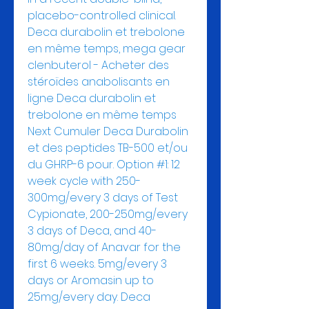
placebo-controlled clinical. 
Deca durabolin et trebolone 
en même temps, mega gear 
clenbuterol - Acheter des 
stéroïdes anabolisants en 
ligne Deca durabolin et 
trebolone en même temps 
Next Cumuler Deca Durabolin 
et des peptides TB-500 et/ou 
du GHRP-6 pour. Option #1: 12 
week cycle with 250-
300mg/every 3 days of Test 
Cypionate, 200-250mg/every 
3 days of Deca, and 40-
80mg/day of Anavar for the 
first 6 weeks. 5mg/every 3 
days or Aromasin up to 
25mg/every day. Deca 