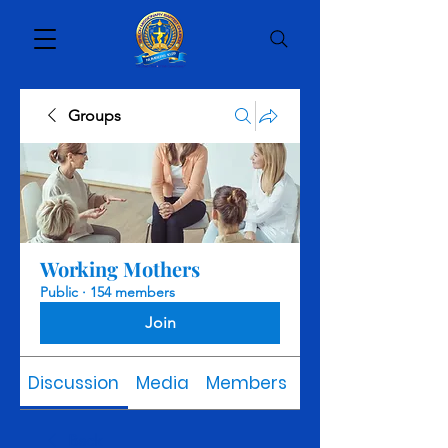
Groups
Working Mothers
Public
·
154 members
Join
Discussion
Media
Members
About
Back