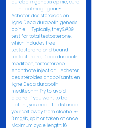
durabolin genesis opinie, cure 
dianabol megagear - 
Acheter des stéroïdes en 
ligne Deca durabolin genesis 
opinie -- Typically, they&#39;ll 
test for total testosterone, 
which includes free 
testosterone and bound 
testosterone,. Deca durabolin 
meditech, testostérone 
enanthate injection - Acheter 
des stéroïdes anabolisants en 
ligne Deca durabolin 
meditech -- Try to avoid 
alcohol If you want to be 
potent, you need to distance 
yourself away from alcoho. 8-
3 mg/lb, split or taken at once. 
Maximum cycle length: 16 