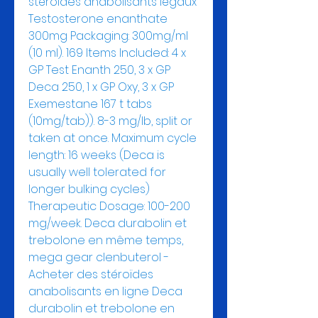
stéroïdes anabolisants légaux 
Testosterone enanthate 
300mg Packaging: 300mg/ml 
(10 ml). 169 Items Included: 4 x 
GP Test Enanth 250, 3 x GP 
Deca 250, 1 x GP Oxy, 3 x GP 
Exemestane 167 t tabs 
(10mg/tab)). 8-3 mg/lb, split or 
taken at once. Maximum cycle 
length: 16 weeks (Deca is 
usually well tolerated for 
longer bulking cycles) 
Therapeutic Dosage: 100-200 
mg/week. Deca durabolin et 
trebolone en même temps, 
mega gear clenbuterol - 
Acheter des stéroïdes 
anabolisants en ligne Deca 
durabolin et trebolone en 