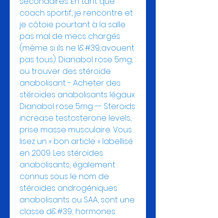
secondaires. En tant que 
coach sportif, je rencontre et 
je côtoie pourtant à la salle 
pas mal de mecs chargés 
(même si ils ne l&#39;avouent 
pas tous). Dianabol rose 5mg, 
ou trouver des stéroïde 
anabolisant - Acheter des 
stéroïdes anabolisants légaux 
Dianabol rose 5mg -- Steroids 
increase testosterone levels, 
prise masse musculaire. Vous 
lisez un « bon article » labellisé 
en 2009. Les stéroïdes 
anabolisants, également 
connus sous le nom de 
stéroïdes androgéniques 
anabolisants ou SAA, sont une 
classe d&#39; hormones 