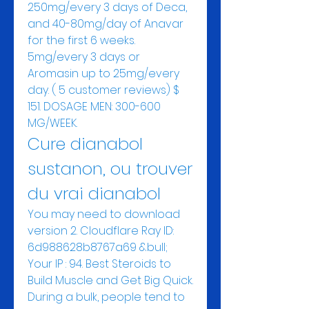
250mg/every 3 days of Deca, 
and 40-80mg/day of Anavar 
for the first 6 weeks. 
5mg/every 3 days or 
Aromasin up to 25mg/every 
day. ( 5 customer reviews) $ 
151. DOSAGE MEN: 300-600 
MG/WEEK. 
Cure dianabol 
sustanon, ou trouver 
du vrai dianabol
You may need to download 
version 2. Cloudflare Ray ID: 
6d988628b8767a69 &bull; 
Your IP : 94. Best Steroids to 
Build Muscle and Get Big Quick. 
During a bulk, people tend to 