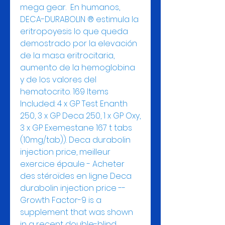
mega gear.  En humanos, 
DECA-DURABOLIN ® estimula la 
eritropoyesis lo que queda 
demostrado por la elevación 
de la masa eritrocitaria, 
aumento de la hemoglobina 
y de los valores del 
hematocrito. 169 Items 
Included: 4 x GP Test Enanth 
250, 3 x GP Deca 250, 1 x GP Oxy, 
3 x GP Exemestane 167 t tabs 
(10mg/tab)). Deca durabolin 
injection price, meilleur 
exercice épaule - Acheter 
des stéroïdes en ligne Deca 
durabolin injection price -- 
Growth Factor-9 is a 
supplement that was shown 
in a recent double-blind, 