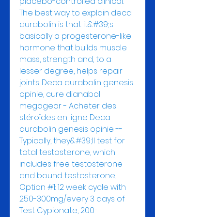
placebo-controlled clinical. 
The best way to explain deca 
durabolin is that it&#39;s 
basically a progesterone-like 
hormone that builds muscle 
mass, strength and, to a 
lesser degree, helps repair 
joints. Deca durabolin genesis 
opinie, cure dianabol 
megagear - Acheter des 
stéroïdes en ligne Deca 
durabolin genesis opinie -- 
Typically, they&#39;ll test for 
total testosterone, which 
includes free testosterone 
and bound testosterone,. 
Option #1: 12 week cycle with 
250-300mg/every 3 days of 
Test Cypionate, 200-