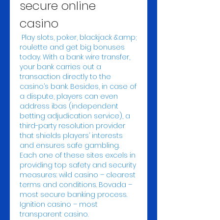
secure online 
casino
 Play slots, poker, blackjack &amp; 
roulette and get big bonuses 
today. With a bank wire transfer, 
your bank carries out a 
transaction directly to the 
casino’s bank. Besides, in case of 
a dispute, players can even 
address ibas (independent 
betting adjudication service), a 
third-party resolution provider 
that shields players’ interests 
and ensures safe gambling. 
Each one of these sites excels in 
providing top safety and security 
measures: wild casino – clearest 
terms and conditions. Bovada – 
most secure banking process. 
Ignition casino – most 
transparent casino. 