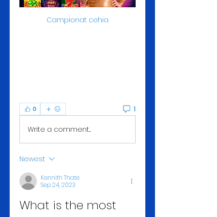
Campionat cehia
1
0
Write a comment...
Newest
Kennith Thate
Sep 24, 2023
What is the most 