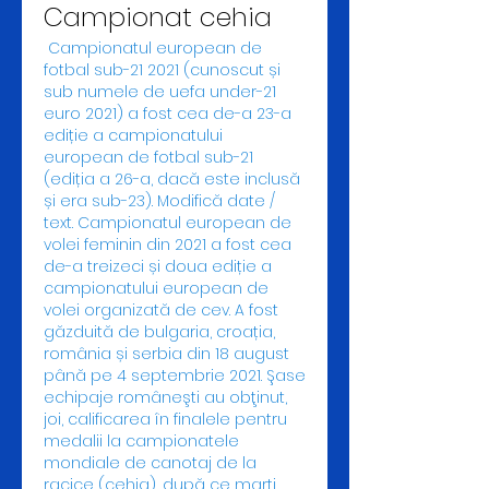
Campionat cehia
 Campionatul european de 
fotbal sub-21 2021 (cunoscut și 
sub numele de uefa under-21 
euro 2021) a fost cea de-a 23-a 
ediție a campionatului 
european de fotbal sub-21 
(ediția a 26-a, dacă este inclusă 
și era sub-23). Modifică date / 
text. Campionatul european de 
volei feminin din 2021 a fost cea 
de-a treizeci și doua ediție a 
campionatului european de 
volei organizată de cev. A fost 
găzduită de bulgaria, croația, 
românia și serbia din 18 august 
până pe 4 septembrie 2021. Şase 
echipaje româneşti au obţinut, 
joi, calificarea în finalele pentru 
medalii la campionatele 
mondiale de canotaj de la 
racice (cehia), după ce marţi 