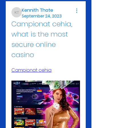
Kennith Thate
Kennith Thate
September 24, 2023
Campionat cehia, 
what is the most 
secure online 
casino
Campionat cehia