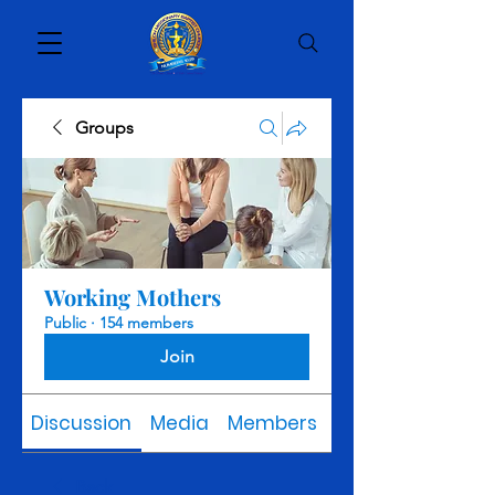
Groups
Working Mothers
Public
·
154 members
Join
Discussion
Media
Members
About
Back