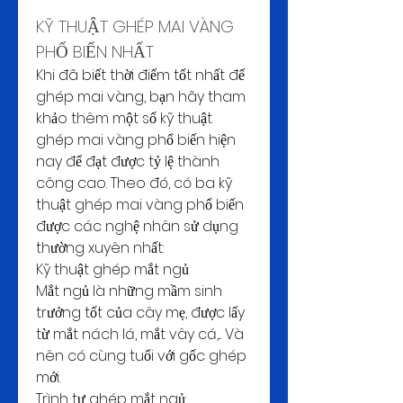
KỸ THUẬT GHÉP MAI VÀNG 
PHỔ BIẾN NHẤT
Khi đã biết thời điểm tốt nhất để 
ghép mai vàng, bạn hãy tham 
khảo thêm một số kỹ thuật 
ghép mai vàng phổ biến hiện 
nay để đạt được tỷ lệ thành 
công cao. Theo đó, có ba kỹ 
thuật ghép mai vàng phổ biến 
được các nghệ nhân sử dụng 
thường xuyên nhất:
Kỹ thuật ghép mắt ngủ
Mắt ngủ là những mầm sinh 
trưởng tốt của cây mẹ, được lấy 
từ mắt nách lá, mắt vây cá,... Và 
nên có cùng tuổi với gốc ghép 
mới.
Trình tự ghép mắt ngủ: