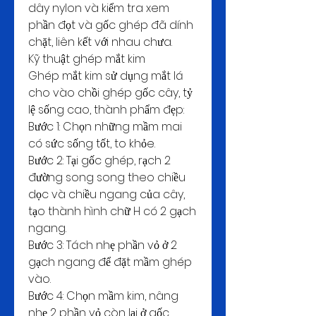
dây nylon và kiểm tra xem 
phần đọt và gốc ghép đã dính 
chặt, liên kết với nhau chưa.
Kỹ thuật ghép mắt kim
Ghép mắt kim sử dụng mắt lá 
cho vào chồi ghép gốc cây, tỷ 
lệ sống cao, thành phẩm đẹp:
Bước 1: Chọn những mầm mai 
có sức sống tốt, to khỏe.
Bước 2: Tại gốc ghép, rạch 2 
đường song song theo chiều 
dọc và chiều ngang của cây, 
tạo thành hình chữ H có 2 gạch 
ngang.
Bước 3: Tách nhẹ phần vỏ ở 2 
gạch ngang để đặt mầm ghép 
vào.
Bước 4: Chọn mầm kim, nâng 
nhẹ 2 phần vỏ còn lại ở gốc 