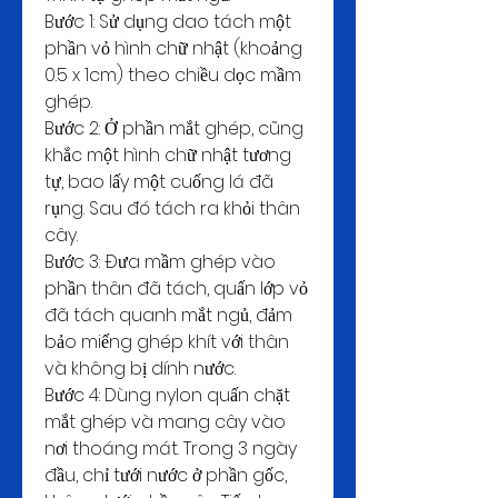
Bước 1: Sử dụng dao tách một 
phần vỏ hình chữ nhật (khoảng 
0.5 x 1cm) theo chiều dọc mầm 
ghép.
Bước 2: Ở phần mắt ghép, cũng 
khắc một hình chữ nhật tương 
tự, bao lấy một cuống lá đã 
rụng. Sau đó tách ra khỏi thân 
cây.
Bước 3: Đưa mầm ghép vào 
phần thân đã tách, quấn lớp vỏ 
đã tách quanh mắt ngủ, đảm 
bảo miếng ghép khít với thân 
và không bị dính nước.
Bước 4: Dùng nylon quấn chặt 
mắt ghép và mang cây vào 
nơi thoáng mát. Trong 3 ngày 
đầu, chỉ tưới nước ở phần gốc, 