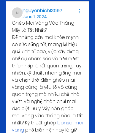
nguyenbich13697
nguyenbich13697
June 1, 2024
Ghép Mai Vàng Vào Tháng 
Mấy Là Tốt Nhất?
Để những cây mai khỏe mạnh, 
có sức sống tốt, mang lại hiệu 
quả kinh tế cao, việc xây dựng 
chế độ chăm sóc và tưới nước 
thích hợp là rất quan trọng. Tuy 
nhiên, kỹ thuật nhân giống mai 
và chọn thời điểm ghép mai 
vàng cũng là yếu tố vô cùng 
quan trọng mà nhiều chủ nhà 
vườn và nghệ nhân chơi mai 
đặc biệt lưu ý. Vậy nên ghép 
mai vàng vào tháng nào là tốt 
nhất? Kỹ thuật ghép 
bonsai mai 
vàng
 phổ biến hiện nay là gì? 