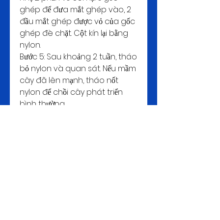
ghép để đưa mắt ghép vào, 2 
đầu mắt ghép được vỏ của gốc 
ghép đè chặt. Cột kín lại bằng 
nylon.
Bước 5: Sau khoảng 2 tuần, tháo 
bỏ nylon và quan sát. Nếu mầm 
cây đã lên mạnh, tháo nốt 
nylon để chồi cây phát triển 
bình thường.
KẾT LUẬN
Trên đây là lời giải đáp cho câu 
hỏi ghép mai vàng vào tháng 
nào là tốt nhất, cùng với một số 
kỹ thuật ghép 
mai vàng khủng 
miền tây
 phổ biến mang lại tỷ lệ 
thành công cao. Hy vọng rằng 
sau khi tham khảo bài viết, bạn 
đã có thêm kinh nghiệm để 