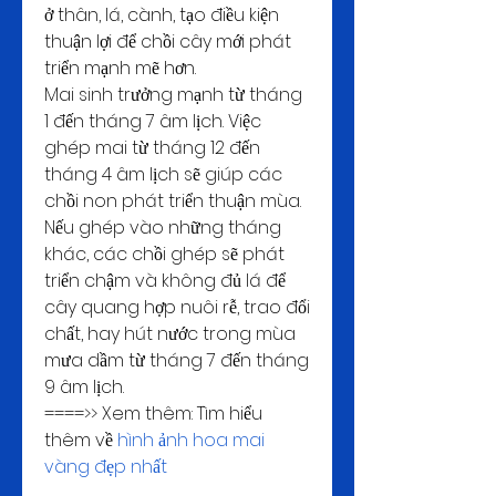
ở thân, lá, cành, tạo điều kiện 
thuận lợi để chồi cây mới phát 
triển mạnh mẽ hơn.
Mai sinh trưởng mạnh từ tháng 
1 đến tháng 7 âm lịch. Việc 
ghép mai từ tháng 12 đến 
tháng 4 âm lịch sẽ giúp các 
chồi non phát triển thuận mùa. 
Nếu ghép vào những tháng 
khác, các chồi ghép sẽ phát 
triển chậm và không đủ lá để 
cây quang hợp nuôi rễ, trao đổi 
chất, hay hút nước trong mùa 
mưa dầm từ tháng 7 đến tháng 
9 âm lịch.
====>> Xem thêm: Tìm hiểu 
thêm về 
hình ảnh hoa mai 
vàng đẹp nhất