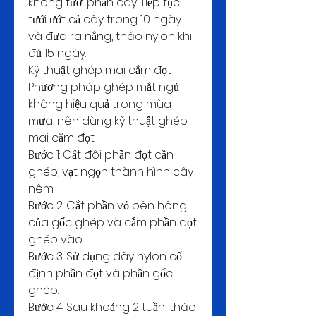
không tưới phần cây. Tiếp tục 
tưới ướt cả cây trong 10 ngày 
và đưa ra nắng, tháo nylon khi 
đủ 15 ngày.
Kỹ thuật ghép mai cắm đọt
Phương pháp ghép mắt ngủ 
không hiệu quả trong mùa 
mưa, nên dùng kỹ thuật ghép 
mai cắm đọt:
Bước 1: Cắt đôi phần đọt cần 
ghép, vạt ngọn thành hình cây 
nêm.
Bước 2: Cắt phần vỏ bên hông 
của gốc ghép và cắm phần đọt 
ghép vào.
Bước 3: Sử dụng dây nylon cố 
định phần đọt và phần gốc 
ghép.
Bước 4: Sau khoảng 2 tuần, tháo 