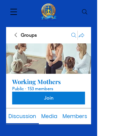
Groups
Working Mothers
Public
·
153 members
Join
Discussion
Media
Members
About
Back