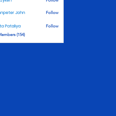
nzyken
Follow
hnpeter John
Follow
ita Pataliya
Follow
Members (154)