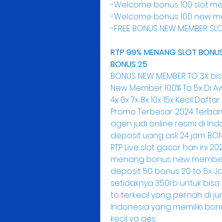
-Welcome bonus 100 slot m
-Welcome bonus 100 new m
-FREE BONUS NEW MEMBER SL
RTP 99% MENANG SLOT BONUS 
BONUS 25
BONUS NEW MEMBER TO 3X bisa 
New Member 100% To 5x Di Aw
4x 6x 7x 8x 10x 15x Kecil Daft
Promo Terbesar 2024 Terbaru
agen judi online resmi di In
deposit uang asli 24 jam. BON
RTP Live slot gacor hari ini 2
menang bonus new member 1
deposit 50 bonus 20 to 5x. J
setidaknya 350rb untuk bisa
to terkecil yang pernah di ju
Indonesia yang memiliki bon
kecil ya ges.