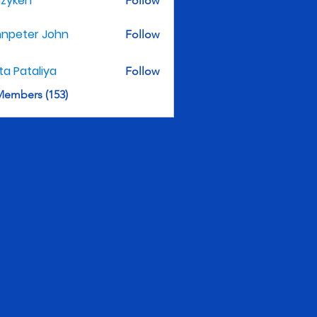
nzyken
Follow
hnpeter John
Follow
ita Pataliya
Follow
Members (153)