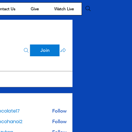
ntact Us
Give
Watch Live
Join
colate17
Follow
te17
ocohanoi2
Follow
noi2