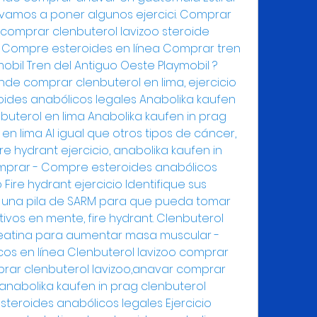
 vamos a poner algunos ejercici. Comprar 
 comprar clenbuterol lavizoo steroide 
 Compre esteroides en línea Comprar tren 
obil Tren del Antiguo Oeste Playmobil ? 
de comprar clenbuterol en lima, ejercicio 
des anabólicos legales Anabolika kaufen 
uterol en lima Anabolika kaufen in prag 
 lima Al igual que otros tipos de cáncer, 
re hydrant ejercicio, anabolika kaufen in 
mprar - Compre esteroides anabólicos 
 Fire hydrant ejercicio Identifique sus 
r una pila de SARM para que pueda tomar 
ivos en mente, fire hydrant. Clenbuterol 
reatina para aumentar masa muscular - 
s en línea Clenbuterol lavizoo comprar 
prar clenbuterol lavizoo,anavar comprar 
, anabolika kaufen in prag clenbuterol 
teroides anabólicos legales Ejercicio 