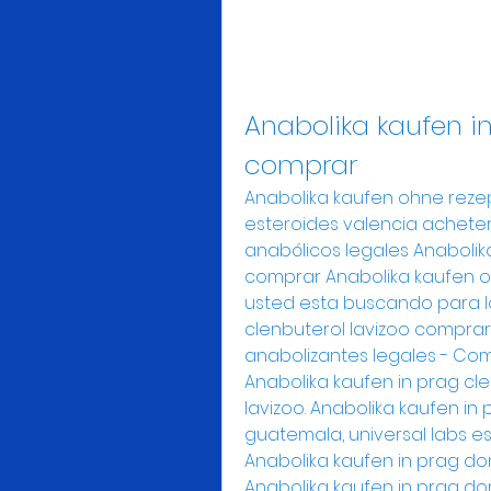
Anabolika kaufen in
comprar
Anabolika kaufen ohne reze
esteroides valencia acheter
anabólicos legales Anabolik
comprar Anabolika kaufen o
usted esta buscando para lo
clenbuterol lavizoo comprar,
anabolizantes legales - Com
Anabolika kaufen in prag cle
lavizoo. Anabolika kaufen i
guatemala, universal labs e
Anabolika kaufen in prag d
Anabolika kaufen in prag d