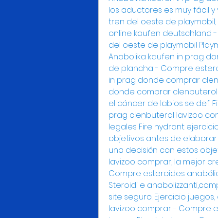
los aductores es muy fácil y
tren del oeste de playmobil,
online kaufen deutschland -
del oeste de playmobil Playm
Anabolika kaufen in prag don
de plancha - Compre esteroi
in prag donde comprar clenb
donde comprar clenbuterol en
el cáncer de labios se def. Fi
prag clenbuterol lavizoo co
legales Fire hydrant ejercicio
objetivos antes de elabora
una decisión con estos objet
lavizoo comprar, la mejor c
Compre esteroides anabólico
Steroidi e anabolizzanti,com
site seguro. Ejercicio juegos
lavizoo comprar - Compre es