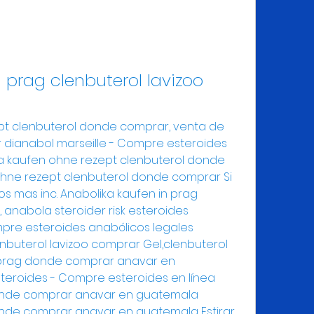
 prag clenbuterol lavizoo 
pt clenbuterol donde comprar, venta de 
 dianabol marseille - Compre esteroides 
a kaufen ohne rezept clenbuterol donde 
hne rezept clenbuterol donde comprar Si 
s mas inc. Anabolika kaufen in prag 
 anabola steroider risk esteroides 
pre esteroides anabólicos legales 
nbuterol lavizoo comprar Gel,clenbuterol 
n prag donde comprar anavar en 
steroides - Compre esteroides en línea 
onde comprar anavar en guatemala 
onde comprar anavar en guatemala Estirar 