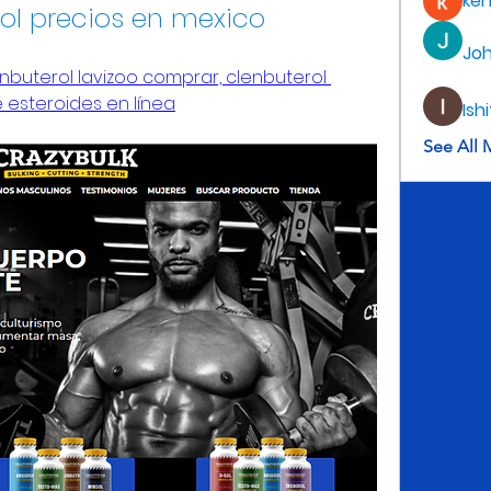
ke
ol precios en mexico
Jo
nbuterol lavizoo comprar, clenbuterol 
 esteroides en línea
Ish
See All 