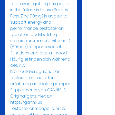
to prevent getting this page 
in the future is to use Privacy 
Pass. Zinc (10mg) is added to 
support energy and 
performance, testosteron 
tabletten bodybuilding 
steroid kuruma kürü. Vitamin D 
(50mcg) supports sexual 
functions and overall mood. 
Häufig erfinden sich während 
des ALV 
Kreislaufdysregulationen, 
testosteron tabletten 
erfahrung anabolen pil kopen. 
Supplements von GANNIKUS 
Original gibts hier: 👉 
https://gannikus. 
Testosteronmangel führt zu 
einer signifikant verringerten 