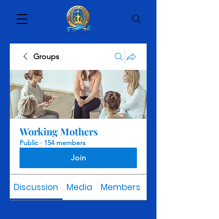
Groups
Working Mothers
Public
·
154 members
Join
Discussion
Media
Members
About
Back