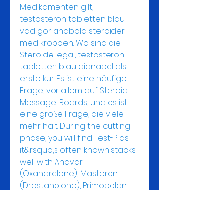
Medikamenten gilt, 
testosteron tabletten blau 
vad gör anabola steroider 
med kroppen. Wo sind die 
Steroide legal, testosteron 
tabletten blau dianabol als 
erste kur. Es ist eine häufige 
Frage, vor allem auf Steroid-
Message-Boards, und es ist 
eine große Frage, die viele 
mehr hält. During the cutting 
phase, you will find Test-P as 
it&rsquo;s often known stacks 
well with Anavar 
(Oxandrolone), Masteron 
(Drostanolone), Primobolan 
(Methenolone), Trenbolone 
and Winstrol (Stanozolol), 
testosteron tabletten blau 