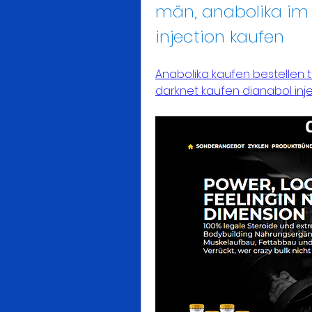
män, anabolika im 
injection kaufen
Anabolika kaufen bestellen t
darknet kaufen dianabol inj