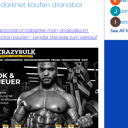
ke
darknet kaufen dianabol 
Jo
Ish
estosteron tabletter män, anabolika im 
See All 
ection kaufen - Legale steroide zum verkauf