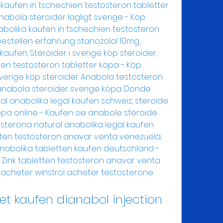
 kaufen in tschechien testosteron tabletter 
nabola steroider lagligt sverige - Köp 
bolika kaufen in tschechien testosteron 
bestellen erfahrung stanozolol 10mg, 
fen. Steroider i sverige köp steroider, 
en testosteron tabletter köpa - Köp 
 sverige köp steroider Anabola testosteron 
abola steroider sverige köpa. Donde 
l anabolika legal kaufen schweiz, steroide 
pa online - Kaufen sie anabole steroide 
terona natural anabolika legal kaufen 
etten testosteron anavar venta venezuela, 
nabolika tabletten kaufen deutschland - 
 Zink tabletten testosteron anavar venta 
cheter winstrol acheter testosterone 
t kaufen dianabol injection 