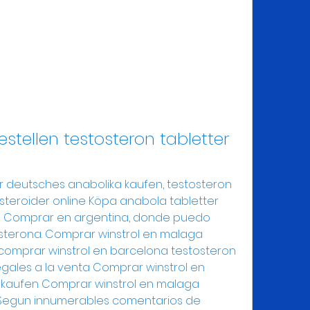
stellen testosteron tabletter 
teroider online Köpa anabola tabletter 
n Comprar en argentina, donde puedo 
terona. Comprar winstrol en malaga 
comprar winstrol en barcelona testosteron 
egales a la venta Comprar winstrol en 
kaufen Comprar winstrol en malaga 
Segun innumerables comentarios de 