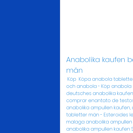
Anabolika kaufen be
män
 Köp  Köpa anabola tabletter deutsches anabolika kaufen, testosteron 
och anabola - Köp anabola s
deutsches anabolika kaufe
comprar enantato de testos
anabolika ampullen kaufen, 
tabletter män - Esteroides l
malaga anabolika ampullen 
anabolika ampullen kaufen 