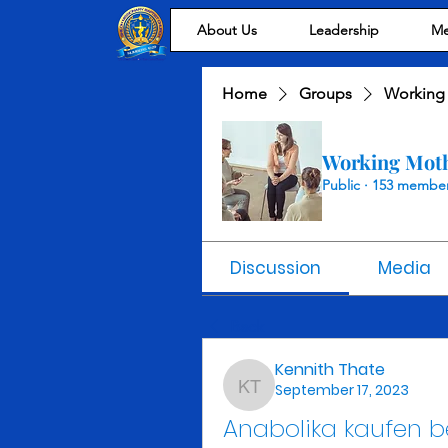
About Us
Leadership
Me
Home
Groups
Working
Working Mot
Public
·
153 membe
Discussion
Media
Back
Kennith Thate
September 17, 2023
Kennith Thate
Anabolika kaufen be