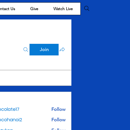
ntact Us
Give
Watch Live
Join
colate17
Follow
te17
ocohanoi2
Follow
noi2