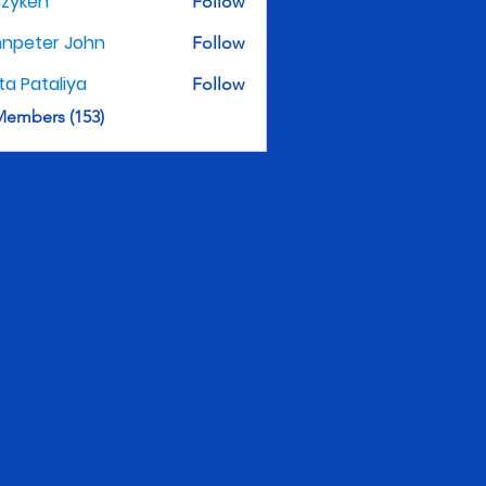
nzyken
Follow
hnpeter John
Follow
ita Pataliya
Follow
Members (153)