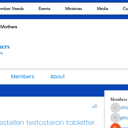
mber Needs
Events
Ministries
Media
Co
 Mothers
hers
rs
Members
About
Members
cho
chocola
ph
stellen testosteron tabletter 
phocoha