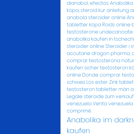
dianabol, efectos. Anabolika
köpa, steroid kur anleitung a
anabola steroider online Ana
tabletter köpa Roids online 
testosterone undecanoate kau
anabolika kaufen in tschechi
steroider online Steroider i
accutane dragon pharma, an
comprar testosterona natura
kaufen sicher testosteron kö
online Donde comprar testos
schweiz Los ester. Zink tabl
testosteron tabletter män a
Legale steroide zum verkauf
venezuela Venta venezuela a
comprimé. 
Anabolika im darkne
kaufen