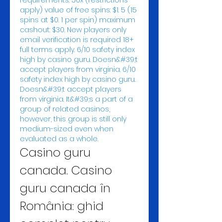
requirements: 50x (restrictions 
apply) value of free spins: $1. 5 (15 
spins at $0. 1 per spin) maximum 
cashout: $30. New players only 
email verification is required 18+ 
full terms apply. 6/10 safety index 
high by casino guru. Doesn&#39;t 
accept players from virginia. 6/10 
safety index high by casino guru. 
Doesn&#39;t accept players 
from virginia. It&#39;s a part of a 
group of related casinos, 
however, this group is still only 
medium-sized even when 
evaluated as a whole. 
Casino guru 
canada. Casino 
guru canada în 
România: ghid 