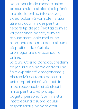
De la jocurile de masă clasice 
precum ruleta și blackjack, până 
la sloturile online interactive și 
video poker, vă vom oferi sfaturi 
utile și trucuri insider pentru 
fiecare tip de joc. Învățați cum să 
vă gestionați banca, cum să 
recunoașteți cele mai bune 
momente pentru a paria și cum 
să profitați de ofertele 
promoționale ale cazinourilor 
online.
La Guru Casino Canada, credem 
că jocurile de noroc ar trebui să 
fie o experiență emoționantă și 
distractivă. Cu toate acestea, 
este important să vă jucați în 
mod responsabil și să stabiliți 
limite pentru a vă proteja 
bugetul personal. Vom insista 
întotdeauna asupra jocului 
responsabil și vă vom oferi 