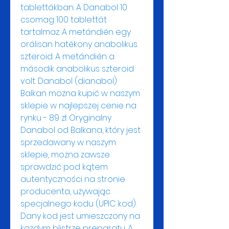
tablettákban. A Danabol 10 
csomag 100 tablettát 
tartalmaz. A metándién egy 
orálisan hatékony anabolikus 
szteroid. A metándién a 
második anabolikus szteroid 
volt. Danabol (dianabol) 
Balkan można kupić w naszym 
sklepie w najlepszej cenie na 
rynku - 89 zł. Oryginalny 
Danabol od Balkana, który jest 
sprzedawany w naszym 
sklepie, można zawsze 
sprawdzić pod kątem 
autentyczności na stronie 
producenta, używając 
specjalnego kodu (UPIC kod). 
Dany kod jest umieszczony na 
każdym blistrze preparatu. A 