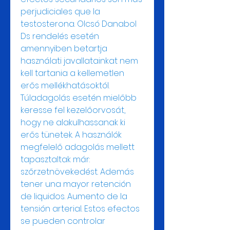
perjudiciales que la 
testosterona. Olcsó Danabol 
Ds rendelés esetén 
amennyiben betartja 
használati javallatainkat nem 
kell tartania a kellemetlen 
erős mellékhatásoktól. 
Túladagolás esetén mielőbb 
keresse fel kezelőorvosát, 
hogy ne alakulhassanak ki 
erős tünetek. A használók 
megfelelő adagolás mellett 
tapasztaltak már: 
szőrzetnövekedést. Además 
tener una mayor retención 
de liquidos. Aumento de la 
tensión arterial. Estos efectos 
se pueden controlar 