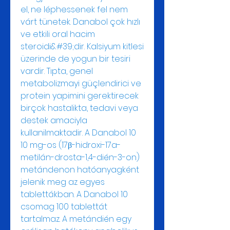
el, ne léphessenek fel nem 
várt tünetek. Danabol çok hızlı 
ve etkili oral hacim 
steroidi&#39;dir. Kalsiyum kitlesi 
üzerinde de yogun bir tesiri 
vardir. Tıpta, genel 
metabolizmayi güçlendirici ve 
protein yapimini gerektirecek 
birçok hastalikta, tedavi veya 
destek amaciyla 
kullanilmaktadir. A Danabol 10 
10 mg-os (17β-hidroxi-17a-
metilán-drosta-1,4-dién-3-on) 
metándenon hatóanyagként 
jelenik meg az egyes 
tablettákban. A Danabol 10 
csomag 100 tablettát 
tartalmaz. A metándién egy 