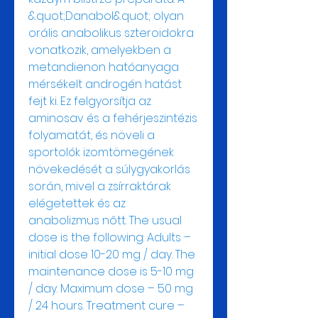
&quot;Danabol&quot; olyan 
orális anabolikus szteroidokra 
vonatkozik, amelyekben a 
metandienon hatóanyaga 
mérsékelt androgén hatást 
fejt ki. Ez felgyorsítja az 
aminosav és a fehérjeszintézis 
folyamatát, és növeli a 
sportolók izomtömegének 
növekedését a súlygyakorlás 
során, mivel a zsírraktárak 
elégetettek és az 
anabolizmus nőtt. The usual 
dose is the following: Adults – 
initial dose 10-20 mg / day. The 
maintenance dose is 5-10 mg 
/ day. Maximum dose – 50 mg 
/ 24 hours. Treatment cure – 