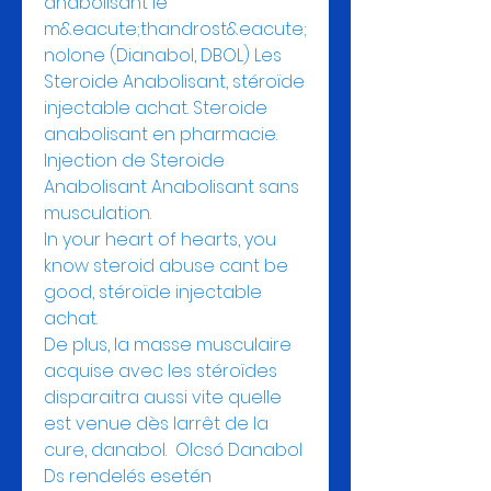
anabolisant le 
m&eacute;thandrost&eacute;
nolone (Dianabol, DBOL) Les 
Steroide Anabolisant, stéroïde 
injectable achat. Steroide 
anabolisant en pharmacie. 
Injection de Steroide 
Anabolisant Anabolisant sans 
musculation.
In your heart of hearts, you 
know steroid abuse cant be 
good, stéroïde injectable 
achat.
De plus, la masse musculaire 
acquise avec les stéroïdes 
disparaitra aussi vite quelle 
est venue dès larrêt de la 
cure, danabol.  Olcsó Danabol 
Ds rendelés esetén 