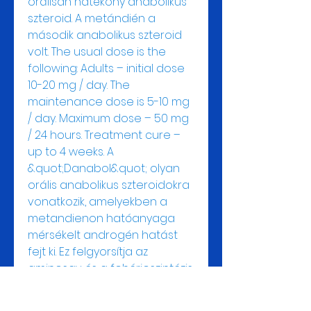
orálisan hatékony anabolikus 
szteroid. A metándién a 
második anabolikus szteroid 
volt. The usual dose is the 
following: Adults – initial dose 
10-20 mg / day. The 
maintenance dose is 5-10 mg 
/ day. Maximum dose – 50 mg 
/ 24 hours. Treatment cure – 
up to 4 weeks. A 
&quot;Danabol&quot; olyan 
orális anabolikus szteroidokra 
vonatkozik, amelyekben a 
metandienon hatóanyaga 
mérsékelt androgén hatást 
fejt ki. Ez felgyorsítja az 
aminosav és a fehérjeszintézis 
folyamatát, és növeli a 
sportolók izomtömegének 