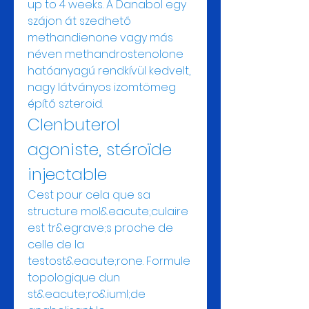
up to 4 weeks. A Danabol egy 
szájon át szedhető 
methandienone vagy más 
néven methandrostenolone 
hatóanyagú rendkívül kedvelt, 
nagy látványos izomtömeg 
építő szteroid. 
Clenbuterol 
agoniste, stéroïde 
injectable
Cest pour cela que sa 
structure mol&eacute;culaire 
est tr&egrave;s proche de 
celle de la 
testost&eacute;rone. Formule 
topologique dun 
st&eacute;ro&iuml;de 