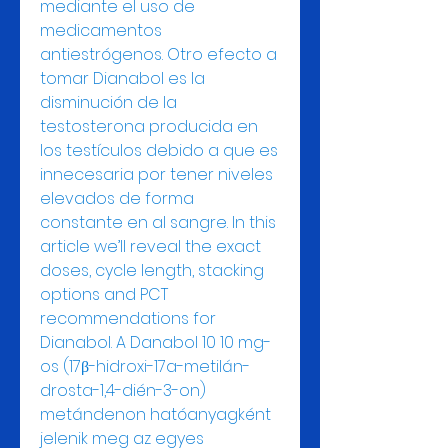
mediante el uso de 
medicamentos 
antiestrógenos. Otro efecto a 
tomar Dianabol es la 
disminución de la 
testosterona producida en 
los testículos debido a que es 
innecesaria por tener niveles 
elevados de forma 
constante en al sangre. In this 
article we’ll reveal the exact 
doses, cycle length, stacking 
options and PCT 
recommendations for 
Dianabol. A Danabol 10 10 mg-
os (17β-hidroxi-17a-metilán-
drosta-1,4-dién-3-on) 
metándenon hatóanyagként 
jelenik meg az egyes 