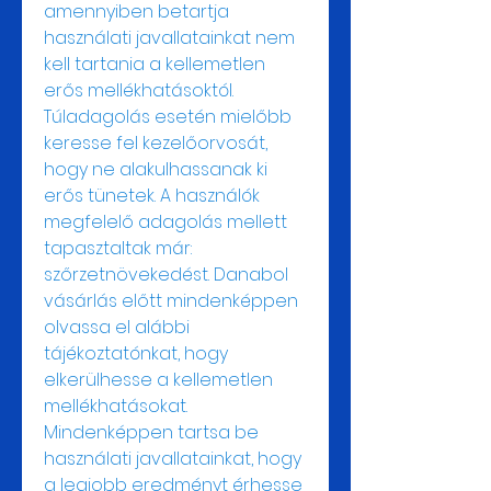
amennyiben betartja 
használati javallatainkat nem 
kell tartania a kellemetlen 
erős mellékhatásoktól. 
Túladagolás esetén mielőbb 
keresse fel kezelőorvosát, 
hogy ne alakulhassanak ki 
erős tünetek. A használók 
megfelelő adagolás mellett 
tapasztaltak már: 
szőrzetnövekedést. Danabol 
vásárlás előtt mindenképpen 
olvassa el alábbi 
tájékoztatónkat, hogy 
elkerülhesse a kellemetlen 
mellékhatásokat. 
Mindenképpen tartsa be 
használati javallatainkat, hogy 
a legjobb eredményt érhesse 