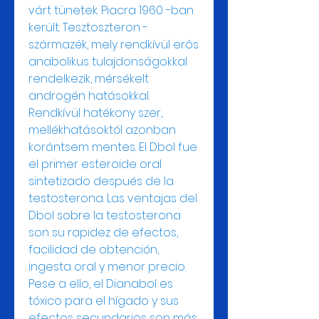
várt tünetek. Piacra 1960 -ban 
került. Tesztoszteron -
származék, mely rendkívül erős 
anabolikus tulajdonságokkal 
rendelkezik, mérsékelt 
androgén hatásokkal. 
Rendkívül hatékony szer, 
mellékhatásoktól azonban 
korántsem mentes. El Dbol fue 
el primer esteroide oral 
sintetizado después de la 
testosterona. Las ventajas del 
Dbol sobre la testosterona 
son su rapidez de efectos, 
facilidad de obtención, 
ingesta oral y menor precio. 
Pese a ello, el Dianabol es 
tóxico para el hígado y sus 
efectos secundarios son más 