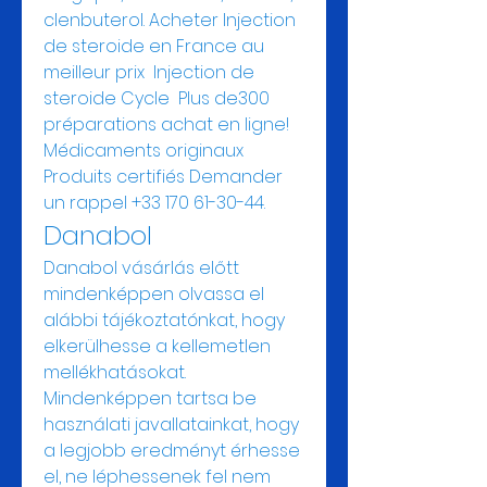
clenbuterol. Acheter Injection 
de steroide en France au 
meilleur prix  Injection de 
steroide Cycle  Plus de300 
préparations achat en ligne! ️ 
Médicaments originaux  
Produits certifiés Demander 
un rappel +33 170 61-30-44. 
Danabol
Danabol vásárlás előtt 
mindenképpen olvassa el 
alábbi tájékoztatónkat, hogy 
elkerülhesse a kellemetlen 
mellékhatásokat. 
Mindenképpen tartsa be 
használati javallatainkat, hogy 
a legjobb eredményt érhesse 
el, ne léphessenek fel nem 