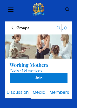
Groups
Working Mothers
Public
·
154 members
Join
Discussion
Media
Members
About
Back