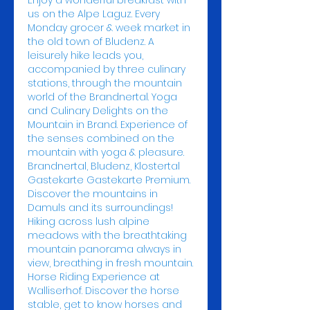
Enjoy a wonderful breakfast with 
us on the Alpe Laguz. Every 
Monday grocer & week market in 
the old town of Bludenz. A 
leisurely hike leads you, 
accompanied by three culinary 
stations, through the mountain 
world of the Brandnertal. Yoga 
and Culinary Delights on the 
Mountain in Brand. Experience of 
the senses combined on the 
mountain with yoga & pleasure. 
Brandnertal, Bludenz, Klostertal 
Gastekarte Gastekarte Premium. 
Discover the mountains in 
Damuls and its surroundings! 
Hiking across lush alpine 
meadows with the breathtaking 
mountain panorama always in 
view, breathing in fresh mountain. 
Horse Riding Experience at 
Walliserhof. Discover the horse 
stable, get to know horses and 