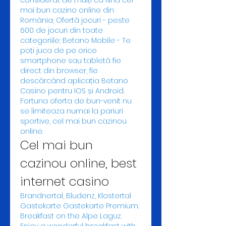
considerat de mulți ca fiind cel 
mai bun cazino online din 
România; Ofertă jocuri - peste 
600 de jocuri din toate 
categoriile; Betano Mobile - Te 
poți juca de pe orice 
smartphone sau tabletă fie 
direct din browser, fie 
descărcând aplicația Betano 
Casino pentru IOS și Android.  
Fortuna oferta de bun-venit nu 
se limiteaza numai la pariuri 
sportive, cel mai bun cazinou 
online.
Cel mai bun 
cazinou online, best 
internet casino
Brandnertal, Bludenz, Klostertal 
Gastekarte Gastekarte Premium. 
Breakfast on the Alpe Laguz. 