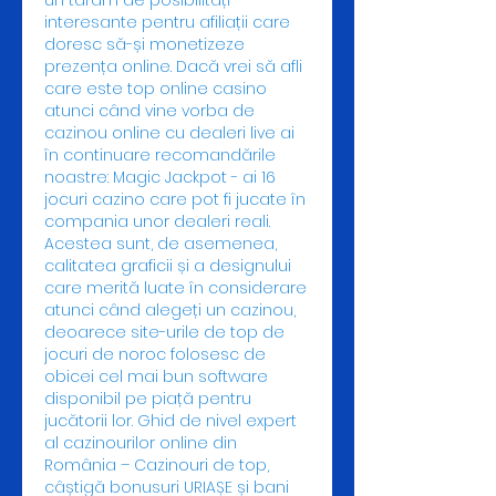
un tărâm de posibilități 
interesante pentru afiliații care 
doresc să-și monetizeze 
prezența online. Dacă vrei să afli 
care este top online casino 
atunci când vine vorba de 
cazinou online cu dealeri live ai 
în continuare recomandările 
noastre: Magic Jackpot - ai 16 
jocuri cazino care pot fi jucate în 
compania unor dealeri reali. 
Acestea sunt, de asemenea, 
calitatea graficii și a designului 
care merită luate în considerare 
atunci când alegeți un cazinou, 
deoarece site-urile de top de 
jocuri de noroc folosesc de 
obicei cel mai bun software 
disponibil pe piață pentru 
jucătorii lor. Ghid de nivel expert 
al cazinourilor online din 
România – Cazinouri de top, 
câștigă bonusuri URIAȘE și bani 