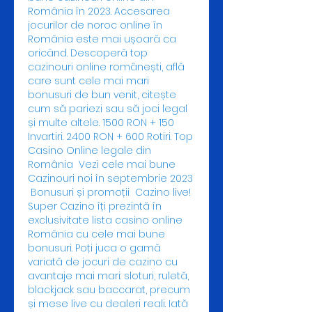
România în 2023. Accesarea 
jocurilor de noroc online în 
România este mai ușoară ca 
oricând. Descoperă top 
cazinouri online românești, află 
care sunt cele mai mari 
bonusuri de bun venit, citește 
cum să pariezi sau să joci legal 
și multe altele. 1500 RON + 150 
Invartiri. 2400 RON + 600 Rotiri. Top 
Casino Online legale din 
România ️ Vezi cele mai bune 
Cazinouri noi în septembrie 2023 
️ Bonusuri și promoții  Cazino live! 
Super Cazino îți prezintă în 
exclusivitate lista casino online 
România cu cele mai bune 
bonusuri. Poți juca o gamă 
variată de jocuri de cazino cu 
avantaje mai mari: sloturi, ruletă, 
blackjack sau baccarat, precum 
și mese live cu dealeri reali. Iată 