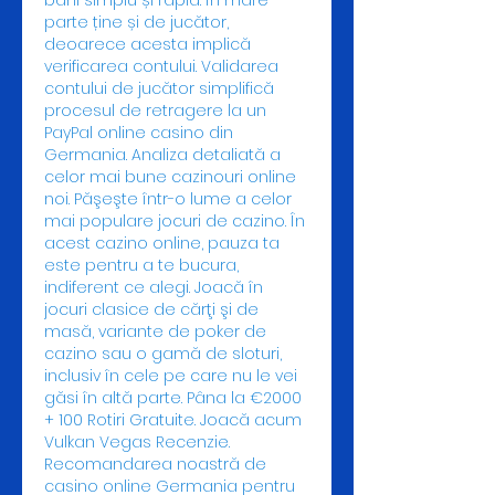
bani simplu și rapid. În mare 
parte ține și de jucător, 
deoarece acesta implică 
verificarea contului. Validarea 
contului de jucător simplifică 
procesul de retragere la un 
PayPal online casino din 
Germania. Analiza detaliată a 
celor mai bune cazinouri online 
noi. Păşeşte într-o lume a celor 
mai populare jocuri de cazino. În 
acest cazino online, pauza ta 
este pentru a te bucura, 
indiferent ce alegi. Joacă în 
jocuri clasice de cărţi şi de 
masă, variante de poker de 
cazino sau o gamă de sloturi, 
inclusiv în cele pe care nu le vei 
găsi în altă parte. Pâna la €2000 
+ 100 Rotiri Gratuite. Joacă acum 
Vulkan Vegas Recenzie. 
Recomandarea noastră de 
casino online Germania pentru 