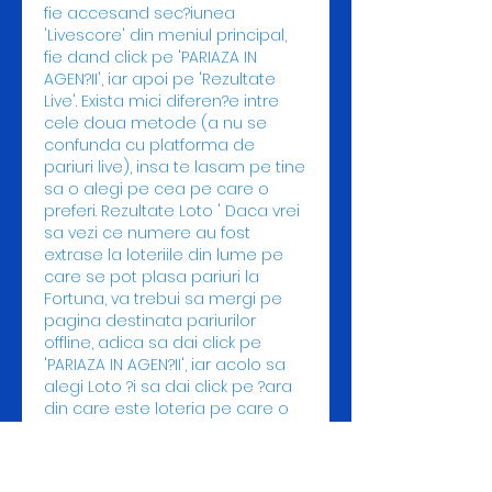
fie accesand sec?iunea 
'Livescore' din meniul principal, 
fie dand click pe 'PARIAZA IN 
AGEN?II', iar apoi pe 'Rezultate 
Live'. Exista mici diferen?e intre 
cele doua metode (a nu se 
confunda cu platforma de 
pariuri live), insa te lasam pe tine 
sa o alegi pe cea pe care o 
preferi. Rezultate Loto ' Daca vrei 
sa vezi ce numere au fost 
extrase la loteriile din lume pe 
care se pot plasa pariuri la 
Fortuna, va trebui sa mergi pe 
pagina destinata pariurilor 
offline, adica sa dai click pe 
'PARIAZA IN AGEN?II', iar acolo sa 
alegi Loto ?i sa dai click pe ?ara 
din care este loteria pe care o 
cau?i din meniul din stanga 
'Rezultate Loto'. Sper ca dupa ce 
vei citi acest ghid vei putea 