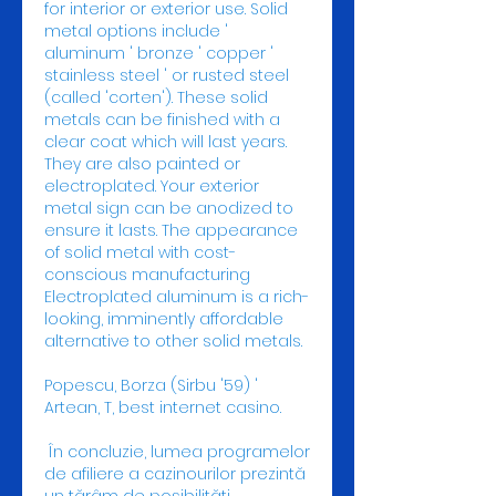
for interior or exterior use. Solid 
metal options include ' 
aluminum ' bronze ' copper ' 
stainless steel ' or rusted steel 
(called 'corten'). These solid 
metals can be finished with a 
clear coat which will last years. 
They are also painted or 
electroplated. Your exterior 
metal sign can be anodized to 
ensure it lasts. The appearance 
of solid metal with cost-
conscious manufacturing 
Electroplated aluminum is a rich-
looking, imminently affordable 
alternative to other solid metals.
Popescu, Borza (Sirbu '59) ' 
Artean, T, best internet casino.
 În concluzie, lumea programelor 
de afiliere a cazinourilor prezintă 