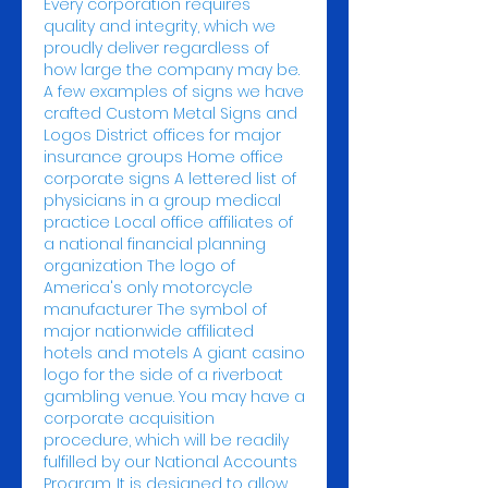
Every corporation requires 
quality and integrity, which we 
proudly deliver regardless of 
how large the company may be. 
A few examples of signs we have 
crafted Custom Metal Signs and 
Logos District offices for major 
insurance groups Home office 
corporate signs A lettered list of 
physicians in a group medical 
practice Local office affiliates of 
a national financial planning 
organization The logo of 
America's only motorcycle 
manufacturer The symbol of 
major nationwide affiliated 
hotels and motels A giant casino 
logo for the side of a riverboat 
gambling venue. You may have a 
corporate acquisition 
procedure, which will be readily 
fulfilled by our National Accounts 
Program. It is designed to allow 