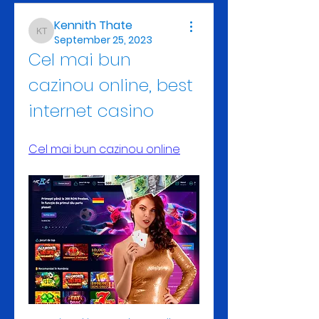
Kennith Thate
Kennith Thate
September 25, 2023
Cel mai bun 
cazinou online, best 
internet casino
Cel mai bun cazinou online