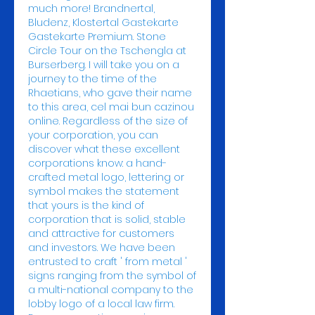
much more! Brandnertal, 
Bludenz, Klostertal Gastekarte 
Gastekarte Premium. Stone 
Circle Tour on the Tschengla at 
Burserberg. I will take you on a 
journey to the time of the 
Rhaetians, who gave their name 
to this area, cel mai bun cazinou 
online. Regardless of the size of 
your corporation, you can 
discover what these excellent 
corporations know: a hand-
crafted metal logo, lettering or 
symbol makes the statement 
that yours is the kind of 
corporation that is solid, stable 
and attractive for customers 
and investors. We have been 
entrusted to craft ' from metal ' 
signs ranging from the symbol of 
a multi-national company to the 
lobby logo of a local law firm. 