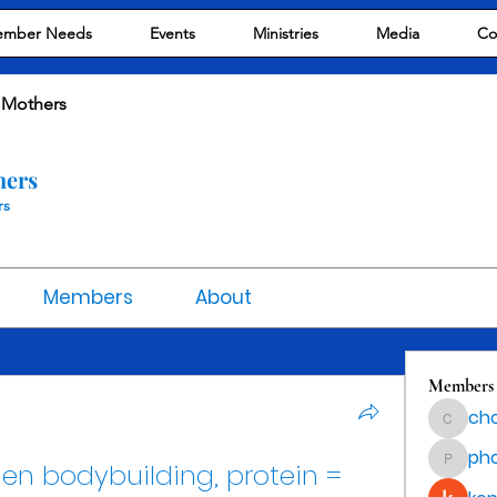
mber Needs
Events
Ministries
Media
Co
 Mothers
hers
rs
Members
About
Members
cho
chocola
ph
en bodybuilding, protein = 
phocoha