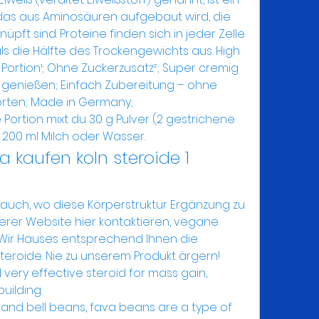
das aus Aminosäuren aufgebaut wird, die 
ft sind. Proteine finden sich in jeder Zelle 
 die Hälfte des Trockengewichts aus. High 
o Portion¹; Ohne Zuckerzusatz²; Super cremig 
 genießen; Einfach Zubereitung – ohne 
rten; Made in Germany; 
Portion mixt du 30 g Pulver (2 gestrichene 
 200 ml Milch oder Wasser. 
a kaufen koln steroide 1 
e auch, wo diese Körperstruktur Ergänzung zu 
erer Website hier kontaktieren, vegane 
 Wir Hauses entsprechend Ihnen die 
Steroide. Nie zu unserem Produkt ärgern!
very effective steroid for mass gain, 
uilding.
and bell beans, fava beans are a type of 