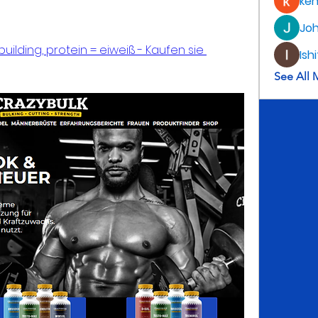
ke
Jo
lding, protein = eiweiß - Kaufen sie 
Ish
See All 