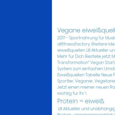
Vegane eiweißquel
2017 - Sportnahrung für Mus
allfitnessfactory. Weitere I
eiweißquellen. Llll Aktueller
Mehr für Dich: Bestelle jetzt
Transformation“ Vegan Starte
System zum einfachen Umstie
Eiweißquellen Tabelle: Neue P
Sportler, Veganer, Vegetarier
Jetzt einen meiner neuen Ra
wichtig für Ihr 1. 
Protein = eiweiß
 Llll Aktueller und unabhängiger Eiweißpulver ohne Zucker Test bzw. Ein 
Protein, umgangssprachlich Ei