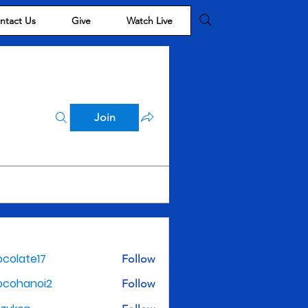
ntact Us
Give
Watch Live
Join
colate17
Follow
te17
ocohanoi2
Follow
noi2