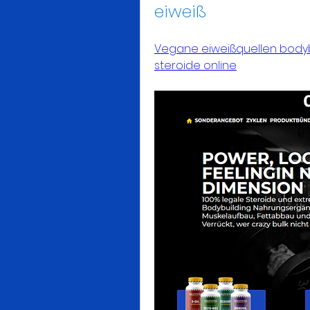
eiweiß
Vegane eiweißquellen bodybui
steroide online