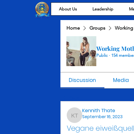
About Us
Leadership
Me
Home
Groups
Working
Working Mot
Public
·
154 membe
Discussion
Media
Back
Kennith Thate
September 16, 2023
Kennith Thate
Vegane eiweißquell