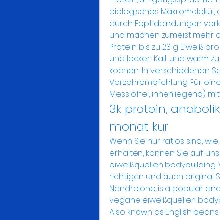
biologisches Makromolekül, 
durch Peptidbindungen verknüp
und machen zumeist mehr als
Protein: bis zu 23 g Eiweiß pr
und lecker; Kalt und warm zu
kochen; In verschiedenen So
Verzehrempfehlung. Für eine 
Messlöffel, innenliegend) mit
3k protein, anabolik
monat kur
Wenn Sie nur ratlos sind, wi
erhalten, können Sie auf uns
eiweißquellen bodybuilding.
richtigen und auch original 
Nandrolone is a popular and 
vegane eiweißquellen bodyb
Also known as English beans 