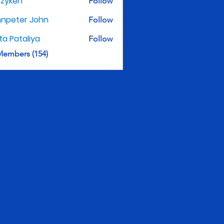
nzyken
Follow
hnpeter John
Follow
ita Pataliya
Follow
Members (154)