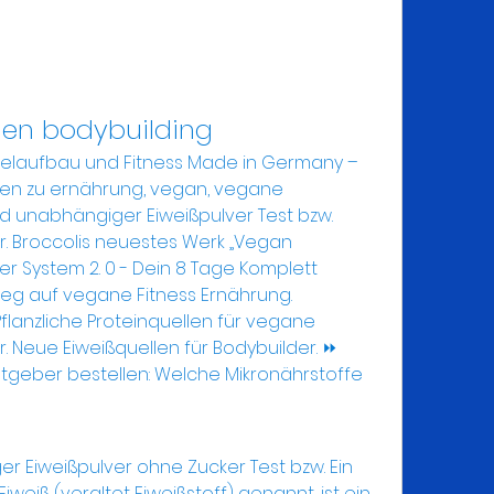
len bodybuilding
kelaufbau und Fitness Made in Germany – 
deen zu ernährung, vegan, vegane 
 und unabhängiger Eiweißpulver Test bzw. 
 Mr. Broccolis neuestes Werk „Vegan 
r System 2. 0 - Dein 8 Tage Komplett 
g auf vegane Fitness Ernährung. 
flanzliche Proteinquellen für vegane 
. Neue Eiweißquellen für Bodybuilder. ⏩ 
tgeber bestellen: Welche Mikronährstoffe 
weiß (veraltet Eiweißstoff) genannt, ist ein 