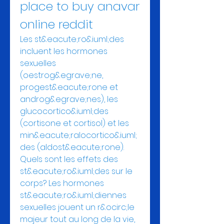
place to buy anavar 
online reddit
Les st&eacute;ro&iuml;des 
incluent les hormones 
sexuelles 
(oestrog&egrave;ne, 
progest&eacute;rone et 
androg&egrave;nes), les 
glucocortico&iuml;des 
(cortisone et cortisol) et les 
min&eacute;ralocortico&iuml;
des (aldost&eacute;rone). 
Quels sont les effets des 
st&eacute;ro&iuml;des sur le 
corps? Les hormones 
st&eacute;ro&iuml;diennes 
sexuelles jouent un r&ocirc;le 
majeur tout au long de la vie, 