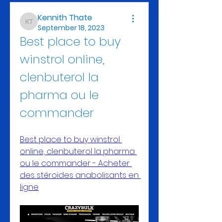
Kennith Thate
Kennith Thate
September 18, 2023
Best place to buy 
winstrol online, 
clenbuterol la 
pharma ou le 
commander
Best place to buy winstrol 
online, clenbuterol la pharma 
ou le commander - Acheter 
des stéroïdes anabolisants en 
ligne