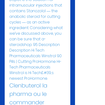
intramuscular injections that 
contains Stanozolol ― the 
anabolic steroid for cutting 
cycles ― as an active 
ingredient. Considering what 
we’ve discussed above, you 
can be sure that a-
steroidshop. 95 Description 
Description Hi Tech 
Pharmaceuticals Winstrol 90 
Pills | Cutting ProHormone Hi-
Tech Pharmaceuticals 
Winstrol is Hi Tech&#39;s 
newest ProHormone. 
Clenbuterol la 
pharma ou le 
commander