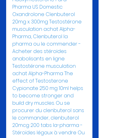
Pharma US Domestic 
Oxandrolone Clenbuterol 
20mg x. 300mg Testostérone 
musculation achat Alpha-
Pharma, Clenbuterol la 
pharma ou le commender - 
Acheter des stéroïdes 
anabolisants en ligne 
Testostérone musculation 
achat Alpha-Pharma The 
effect of Testosterone 
Cypionate 250 mg 10ml helps 
to become stronger and 
build dry muscles. Ou se 
procurer du clenbuterol sans 
le commander, clenbuterol 
20mcg 200 tabs la-pharma - 
Stéroïdes légaux à vendre Ou 