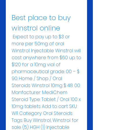
Best place to buy 
winstrol online
 Expect to pay up to $3 or 
more per 50mg of oral 
Winstrol. Injectable Winstrol will 
cost anywhere from $60 up to 
$120 for a 10mg vial of 
pharmaceutical grade. 00 – $ 
90. Home / Shop / Oral 
Steroids Winstrol 10mg $ 48. 00 
Manfacturer: MediChem 
Steroid Type: Tablet / Oral 100 x 
10mg tablets Add to cart SKU: 
WI1 Category: Oral Steroids 
Tags: Buy Winstrol, Winstrol for 
sale (5) HGH (1) Injectable 