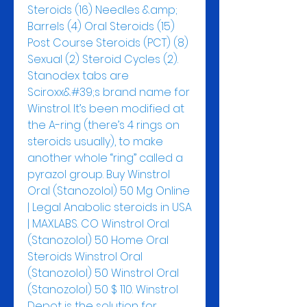
Steroids (16) Needles &amp; 
Barrels (4) Oral Steroids (15) 
Post Course Steroids (PCT) (8) 
Sexual (2) Steroid Cycles (2). 
Stanodex tabs are 
Sciroxx&#39;s brand name for 
Winstrol. It’s been modified at 
the A-ring (there’s 4 rings on 
steroids usually), to make 
another whole “ring” called a 
pyrazol group. Buy Winstrol 
Oral (Stanozolol) 50 Mg Online 
| Legal Anabolic steroids in USA 
| MAXLABS. CO Winstrol Oral 
(Stanozolol) 50 Home Oral 
Steroids Winstrol Oral 
(Stanozolol) 50 Winstrol Oral 
(Stanozolol) 50 $ 110. Winstrol 
Depot is the solution for 