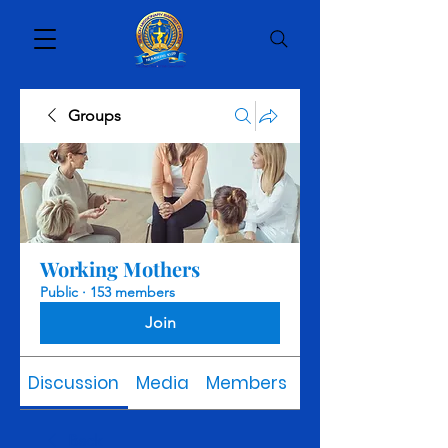
Groups
Working Mothers
Public
·
153 members
Join
Discussion
Media
Members
About
Back