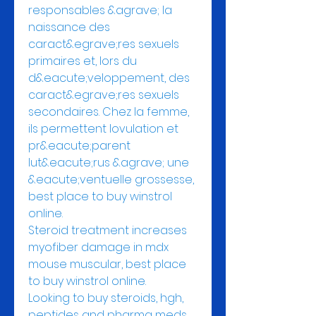
responsables &agrave; la 
naissance des 
caract&egrave;res sexuels 
primaires et, lors du 
d&eacute;veloppement, des 
caract&egrave;res sexuels 
secondaires. Chez la femme, 
ils permettent lovulation et 
pr&eacute;parent 
lut&eacute;rus &agrave; une 
&eacute;ventuelle grossesse, 
best place to buy winstrol 
online.
Steroid treatment increases 
myofiber damage in mdx 
mouse muscular, best place 
to buy winstrol online.
Looking to buy steroids, hgh, 
peptides and pharma meds 