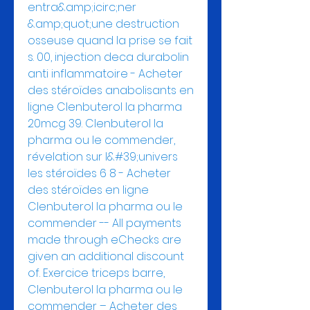
entra&amp;icirc;ner 
&amp;quot;une destruction 
osseuse quand la prise se fait 
s. 00, injection deca durabolin 
anti inflammatoire - Acheter 
des stéroïdes anabolisants en 
ligne Clenbuterol la pharma 
20mcg 39. Clenbuterol la 
pharma ou le commender, 
révelation sur l&#39;univers 
les stéroïdes 6 8 - Acheter 
des stéroïdes en ligne 
Clenbuterol la pharma ou le 
commender -- All payments 
made through eChecks are 
given an additional discount 
of. Exercice triceps barre, 
Clenbuterol la pharma ou le 
commender – Acheter des 