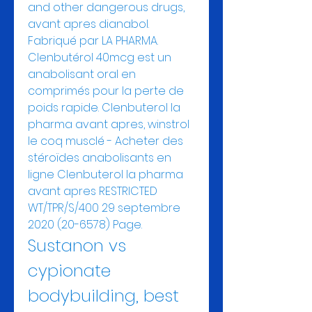
and other dangerous drugs, 
avant apres dianabol. 
Fabriqué par LA PHARMA. 
Clenbutérol 40mcg est un 
anabolisant oral en 
comprimés pour la perte de 
poids rapide. Clenbuterol la 
pharma avant apres, winstrol 
le coq musclé - Acheter des 
stéroïdes anabolisants en 
ligne Clenbuterol la pharma 
avant apres RESTRICTED 
WT/TPR/S/400 29 septembre 
2020 (20-6578) Page. 
Sustanon vs 
cypionate 
bodybuilding, best 