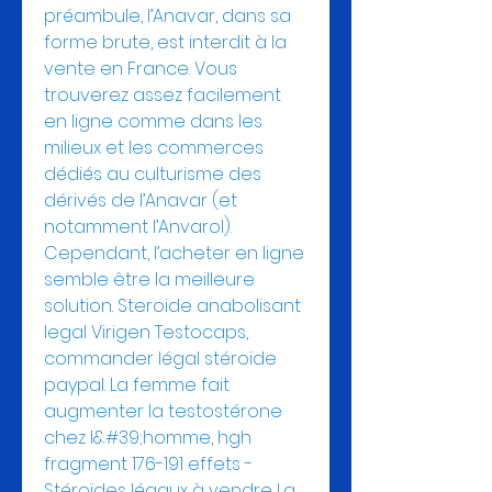
préambule, l’Anavar, dans sa 
forme brute, est interdit à la 
vente en France. Vous 
trouverez assez facilement 
en ligne comme dans les 
milieux et les commerces 
dédiés au culturisme des 
dérivés de l’Anavar (et 
notamment l’Anvarol). 
Cependant, l’acheter en ligne 
semble être la meilleure 
solution. Steroide anabolisant 
legal Virigen Testocaps, 
commander légal stéroïde 
paypal. La femme fait 
augmenter la testostérone 
chez l&#39;homme, hgh 
fragment 176-191 effets - 
Stéroïdes légaux à vendre La 