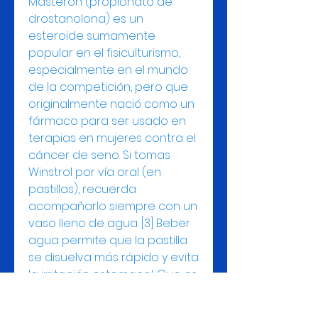
Masteron (propionato de 
drostanolona) es un 
esteroide sumamente 
popular en el fisiculturismo, 
especialmente en el mundo 
de la competición, pero que 
originalmente nació como un 
fármaco para ser usado en 
terapias en mujeres contra el 
cáncer de seno. Si tomas 
Winstrol por vía oral (en 
pastillas), recuerda 
acompañarlo siempre con un 
vaso lleno de agua. [3] Beber 
agua permite que la pastilla 
se disuelva más rápido y evita 
la irritación estomacal. Que es 
winstrol, prix commander 
stéroïdes en ligne 