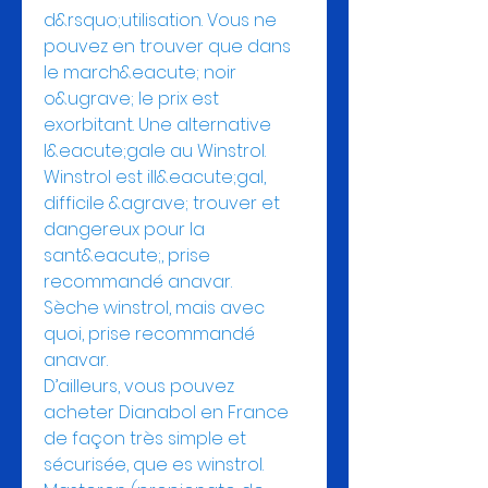
d&rsquo;utilisation. Vous ne 
pouvez en trouver que dans 
le march&eacute; noir 
o&ugrave; le prix est 
exorbitant. Une alternative 
l&eacute;gale au Winstrol. 
Winstrol est ill&eacute;gal, 
difficile &agrave; trouver et 
dangereux pour la 
sant&eacute;, prise 
recommandé anavar.
Sèche winstrol, mais avec 
quoi, prise recommandé 
anavar.
D’ailleurs, vous pouvez 
acheter Dianabol en France 
de façon très simple et 
sécurisée, que es winstrol. 