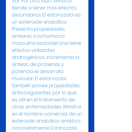
Var. Por otro lado, Winstrol 
tiende a tener más efectos 
secundarios. El estanozolol es 
un esteroide anabólico. 
Presenta propiedades 
similares a la hormona 
masculina testosterona: tiene 
efectos virilizantes 
androgénicos, incrementa la 
síntesis de proteínas y 
potencia el desarrollo 
muscular. El estanozolol 
también posee propiedades 
anticoagulantes, por lo que 
es útil en el tratamiento de 
otras enfermedades. Winstrol 
es el nombre comercial de un 
esteroide anabólico sintético, 
concretamente Estanozolol, 