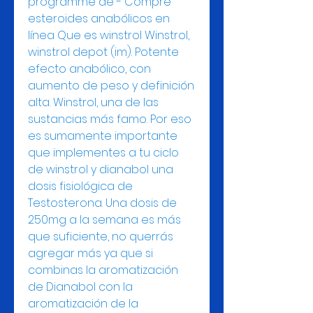
programme de - Compre 
esteroides anabólicos en 
línea Que es winstrol Winstrol, 
winstrol depot (im). Potente 
efecto anabólico, con 
aumento de peso y definición 
alta. Winstrol, una de las 
sustancias más famo. Por eso 
es sumamente importante 
que implementes a tu ciclo 
de winstrol y dianabol una 
dosis fisiológica de 
Testosterona. Una dosis de 
250mg a la semana es más 
que suficiente, no querrás 
agregar más ya que si 
combinas la aromatización 
de Dianabol con la 
aromatización de la 