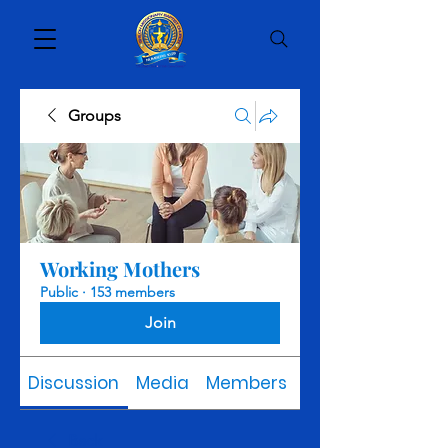
Groups
Working Mothers
Public
·
153 members
Join
Discussion
Media
Members
About
Back