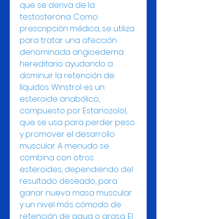
que se deriva de la 
testosterona. Como 
prescripción médica, se utiliza 
para tratar una afección 
denominada angioedema 
hereditario ayudando a 
disminuir la retención de 
líquidos. Winstrol es un 
esteroide anabólico, 
compuesto por Estanozolol, 
que se usa para perder peso 
y promover el desarrollo 
muscular. A menudo se 
combina con otros 
esteroides, dependiendo del 
resultado deseado, para 
ganar nueva masa muscular 
y un nivel más cómodo de 
retención de agua o grasa. El 