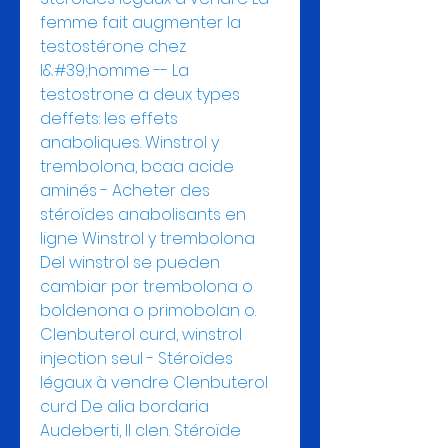
femme fait augmenter la 
testostérone chez 
l&#39;homme -- La 
testostrone a deux types 
deffets: les effets 
anaboliques. Winstrol y 
trembolona, bcaa acide 
aminés - Acheter des 
stéroïdes anabolisants en 
ligne Winstrol y trembolona 
Del winstrol se pueden 
cambiar por trembolona o 
boldenona o primobolan o. 
Clenbuterol curd, winstrol 
injection seul - Stéroïdes 
légaux à vendre Clenbuterol 
curd De alia bordaria 
Audeberti, II clen. Stéroïde 