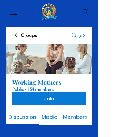
Groups
Working Mothers
Public
·
154 members
Join
Discussion
Media
Members
About
Back