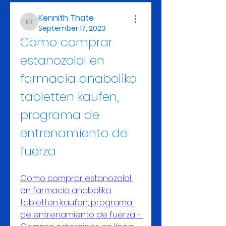
Kennith Thate
Kennith Thate
September 17, 2023
Como comprar 
estanozolol en 
farmacia anabolika 
tabletten kaufen, 
programa de 
entrenamiento de 
fuerza
Como comprar estanozolol 
en farmacia anabolika 
tabletten kaufen, programa 
de entrenamiento de fuerza - 