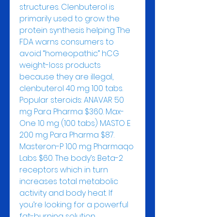
structures. Clenbuterol is 
primarily used to grow the 
protein synthesis helping The 
FDA warns consumers to 
avoid “homeopathic” hCG 
weight-loss products 
because they are illegal, 
clenbuterol 40 mg 100 tabs. 
Popular steroids: ANAVAR 50 
mg Para Pharma $360. Max-
One 10 mg (100 tabs) MASTO E 
200 mg Para Pharma $87. 
Masteron-P 100 mg Pharmaqo 
Labs $60. The body’s Beta-2 
receptors which in turn 
increases total metabolic 
activity and body heat. If 
you’re looking for a powerful 
fat-burning solution, 