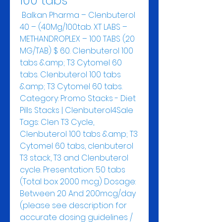
100 tabs
 Balkan Pharma – Clenbuterol 
40 – (40Mg/100tab. XT LABS – 
METHANDROPLEX – 100 TABS (20 
MG/TAB) $ 60. Clenbuterol 100 
tabs &amp; T3 Cytomel 60 
tabs. Clenbuterol 100 tabs 
&amp; T3 Cytomel 60 tabs. 
Category: Promo Stacks - Diet 
Pills Stacks | Clenbuterol4Sale 
Tags: Clen T3 Cycle, 
Clenbuterol 100 tabs &amp; T3 
Cytomel 60 tabs, clenbuterol 
T3 stack, T3 and Clenbuterol 
cycle. Presentation: 50 tabs 
(Total box 2000 mcg) Dosage: 
Between 20 And 200mcg/day 
(please see description for 
accurate dosing guidelines / 