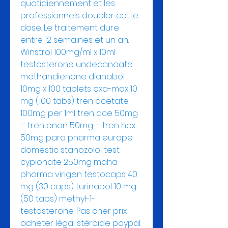
quotidiennement et les 
professionnels doubler cette 
dose. Le traitement dure 
entre 12 semaines et un an. 
Winstrol 100mg/ml x 10ml 
testosterone undecanoate 
methandienone dianabol 
10mg x 100 tablets oxa-max 10 
mg (100 tabs) tren acetate 
100mg per 1ml tren ace 50mg 
– tren enan 50mg – tren hex 
50mg para pharma europe 
domestic stanozolol test 
cypionate 250mg maha 
pharma virigen testocaps 40 
mg (30 caps) turinabol 10 mg 
(50 tabs) methyl-1-
testosterone. Pas cher prix 
acheter légal stéroïde paypal.