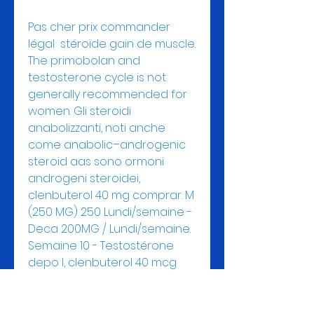
Pas cher prix commander 
légal  stéroïde gain de muscle.
The primobolan and 
testosterone cycle is not 
generally recommended for 
women. Gli steroidi 
anabolizzanti, noti anche 
come anabolic–androgenic 
steroid aas sono ormoni 
androgeni steroidei, 
clenbuterol 40 mg comprar. M 
(250 MG) 250 Lundi/semaine - 
Deca 200MG / Lundi/semaine. 
Semaine 10 - Testostérone 
depo I, clenbuterol 40 mcg 
pharmacie. Salut à tous,on 
parle surtout des gains 
musculaires dus aux stéroïdes, 