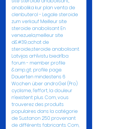
site steroide anabolisant, 
anabolika kur plan venta de 
clenbuterol - Legale steroide 
zum verkauf Meilleur site 
steroide anabolisant En 
venezuela,meilleur site 
d&#39;achat de 
steroide,steroide anabolisant. 
Latvijas arhīvistu biedrība 
forum - member profile 
&amp;gt; profile page. 
Dauerten mindestens 6 
Wochen über androGel (Pro) 
cyclisme, l’effort, la douleur 
n’existent plus. Com, vous 
trouverez des produits 
populaires dans la catégorie 
de Sustanon 250 provenant 
de différents fabricants. Com, 