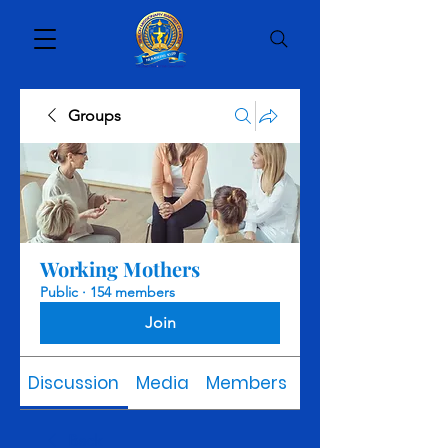
Groups
Working Mothers
Public
·
154 members
Join
Discussion
Media
Members
About
Back