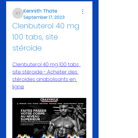
Kennith Thate
Kennith Thate
September 17, 2023
Clenbuterol 40 mg 
100 tabs, site 
stéroïde
Clenbuterol 40 mg 100 tabs, 
site stéroïde - Acheter des 
stéroïdes anabolisants en 
ligne