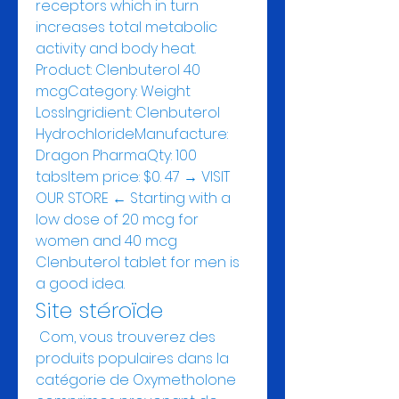
receptors which in turn 
increases total metabolic 
activity and body heat. 
Product: Clenbuterol 40 
mcgCategory: Weight 
LossIngridient: Clenbuterol 
HydrochlorideManufacture: 
Dragon PharmaQty: 100 
tabsItem price: $0. 47 → VISIT 
OUR STORE ← Starting with a 
low dose of 20 mcg for 
women and 40 mcg 
Clenbuterol tablet for men is 
a good idea. 
Site stéroïde
 Com, vous trouverez des 
produits populaires dans la 
catégorie de Oxymetholone 