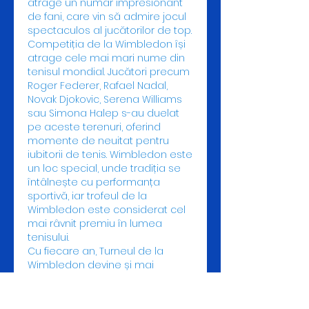
atrage un număr impresionant 
de fani, care vin să admire jocul 
spectaculos al jucătorilor de top.
Competiția de la Wimbledon își 
atrage cele mai mari nume din 
tenisul mondial. Jucători precum 
Roger Federer, Rafael Nadal, 
Novak Djokovic, Serena Williams 
sau Simona Halep s-au duelat 
pe aceste terenuri, oferind 
momente de neuitat pentru 
iubitorii de tenis. Wimbledon este 
un loc special, unde tradiția se 
întâlnește cu performanța 
sportivă, iar trofeul de la 
Wimbledon este considerat cel 
mai râvnit premiu în lumea 
tenisului.
Cu fiecare an, Turneul de la 
Wimbledon devine și mai 
spectaculos, iar ediția din 2023 
promite să nu facă excepție. Toți 
fanii tenisului așteaptă cu 