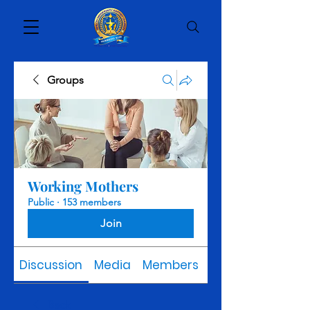
Groups
Working Mothers
Public
·
153 members
Join
Discussion
Media
Members
About
Back