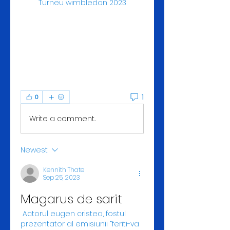
Turneu wimbledon 2023
1
0
Write a comment...
Newest
Kennith Thate
Sep 25, 2023
Magarus de sarit
 Actorul eugen cristea, fostul 
prezentator al emisiunii “feriti-va 