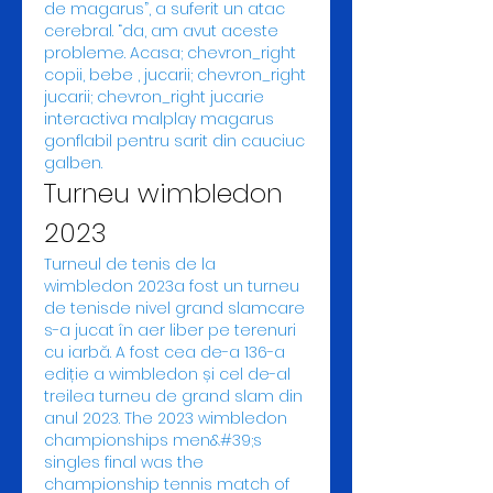
de magarus”, a suferit un atac 
cerebral. “da, am avut aceste 
probleme. Acasa; chevron_right 
copii, bebe , jucarii; chevron_right 
jucarii; chevron_right jucarie 
interactiva malplay magarus 
gonflabil pentru sarit din cauciuc 
galben. 
Turneu wimbledon 
2023
Turneul de tenis de la 
wimbledon 2023a fost un turneu 
de tenisde nivel grand slamcare 
s-a jucat în aer liber pe terenuri 
cu iarbă. A fost cea de-a 136-a 
ediție a wimbledon și cel de-al 
treilea turneu de grand slam din 
anul 2023. The 2023 wimbledon 
championships men&#39;s 
singles final was the 
championship tennis match of 