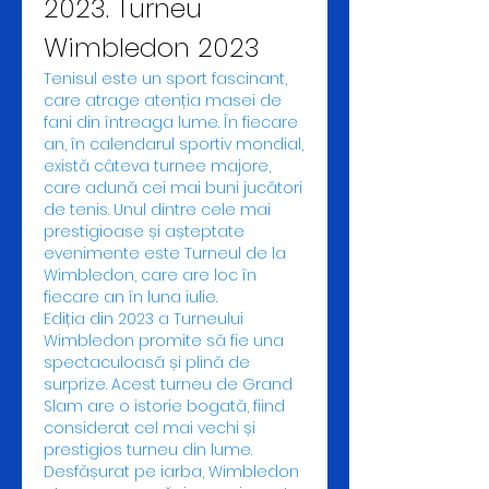
2023. Turneu 
Wimbledon 2023
Tenisul este un sport fascinant, 
care atrage atenția masei de 
fani din întreaga lume. În fiecare 
an, în calendarul sportiv mondial, 
există câteva turnee majore, 
care adună cei mai buni jucători 
de tenis. Unul dintre cele mai 
prestigioase și așteptate 
evenimente este Turneul de la 
Wimbledon, care are loc în 
fiecare an în luna iulie.
Ediția din 2023 a Turneului 
Wimbledon promite să fie una 
spectaculoasă și plină de 
surprize. Acest turneu de Grand 
Slam are o istorie bogată, fiind 
considerat cel mai vechi și 
prestigios turneu din lume. 
Desfășurat pe iarba, Wimbledon 