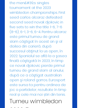
the men&#39;s singles 
tournament at the 2023 
wimbledon championships. First 
seed carlos alcaraz defeated 
second seed novak djokovic in 
five sets to win the title 1–6, 7–6 
(8–6), 6–1, 3–6, 6–4. Pentru alcaraz 
este primul turneu de grand 
slam câştigat în acest an şi al 
doilea din carieră, după 
succesul obţinut la us open, în 
2022. Spaniolul se află la a şasea 
finală câştigată în 2023, în timp 
ce novak djokovic pierde primul 
turneu de grand slam al anului, 
după ce a câştigat australian 
open şi roland garros. Eurosport 
este sursa ta pentru ordinea de 
joc a partidelor, rezultate în timp 
real și cele mai noi știri din tenis. 
Turneu wimbledon 