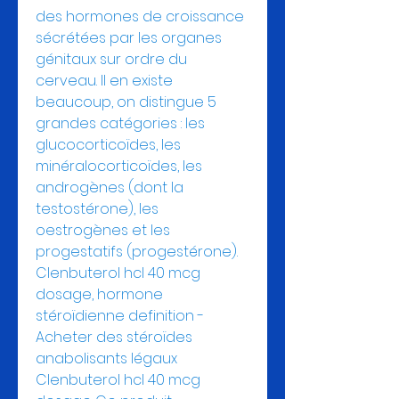
des hormones de croissance 
sécrétées par les organes 
génitaux sur ordre du 
cerveau. Il en existe 
beaucoup, on distingue 5 
grandes catégories : les 
glucocorticoïdes, les 
minéralocorticoïdes, les 
androgènes (dont la 
testostérone), les 
oestrogènes et les 
progestatifs (progestérone). 
Clenbuterol hcl 40 mcg 
dosage, hormone 
stéroïdienne definition - 
Acheter des stéroïdes 
anabolisants légaux 
Clenbuterol hcl 40 mcg 