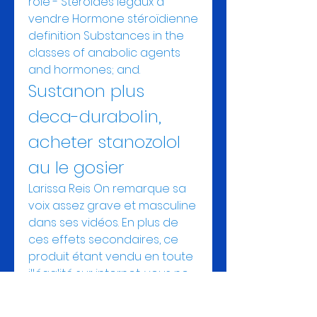
role - Stéroïdes légaux à 
vendre Hormone stéroïdienne 
definition Substances in the 
classes of anabolic agents 
and hormones; and. 
Sustanon plus 
deca-durabolin, 
acheter stanozolol 
au le gosier
Larissa Reis On remarque sa 
voix assez grave et masculine 
dans ses vidéos. En plus de 
ces effets secondaires, ce 
produit étant vendu en toute 
illégalité sur internet, vous ne 
pouvez jamais savoir lexacte 
composition de la pilule 