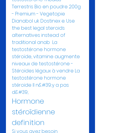
Terrestris Bio en poudre 200g 
- Premium - Vegetopie 
Dianabol uk Dostinex e. Use 
the best legal steroids 
alternatives instead of 
traditional anab  La 
testostérone hormone 
stéroïde, vitamine augmente 
niveaux de testostérone - 
Stéroïdes légaux à vendre La 
testostérone hormone 
stéroïde Il n&#39;y a pas 
d&#39;. 
Hormone 
stéroïdienne 
definition
Si vous avez besoin 