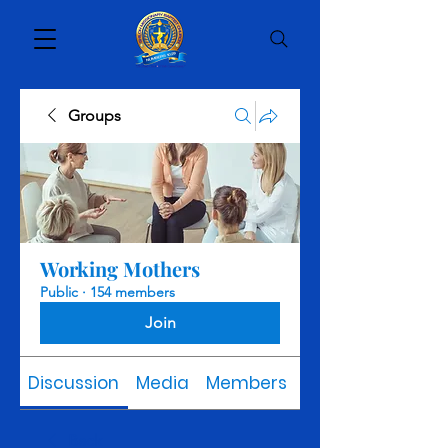
Groups
Working Mothers
Public
·
154 members
Join
Discussion
Media
Members
About
Back