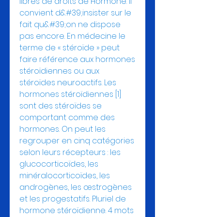
libres de droits de Hormone. Il 
convient d&#39;insister sur le 
fait qu&#39;on ne dispose 
pas encore. En médecine le 
terme de « stéroïde » peut 
faire référence aux hormones 
stéroïdiennes ou aux 
stéroïdes neuroactifs. Les 
hormones stéroïdiennes [1] 
sont des stéroïdes se 
comportant comme des 
hormones. On peut les 
regrouper en cinq catégories 
selon leurs récepteurs : les 
glucocorticoïdes, les 
minéralocorticoïdes, les 
androgènes, les œstrogènes 
et les progestatifs. Pluriel de 
hormone stéroïdienne. 4 mots 