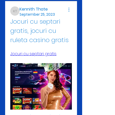
Kennith Thate
Kennith Thate
September 25, 2023
Jocuri cu septari 
gratis, jocuri cu 
ruleta casino gratis
Jocuri cu septari gratis