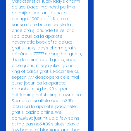
Caracteristici  lucky lady’s charm 
deluxe. Daca intalnesti pe linia 
de mijloc septarii atunci ai 
castigat 1000 de […]. Nu rata 
șansa să te bucuri de ele la 
orice oră și oriunde te vei afla. 
Top jocuri ca la aparate 
novomatic: book of ra deluxe 
gratis, lucky lady’s charm gratis, 
păcănele 77777 sizzling hot gratis, 
the dolphin’s pearl gratis, super 
dice gratis, mega joker gratis, 
king of cards gratis. Pacanele cu 
șeptari 7️7️7️ descoperă cele mai 
bune jocuri ca la aparate 
demoburning hot20 super 
hotflaming hotshining crowndice 
&amp; roll și altele cazino365 
jocuri ca la aparate, pacanele 
gratis, cazino online. We 
don&#39;t just hit up a few spins 
at the casino&#39;s slots, play a 
few hands of blackjack, and then 