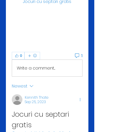
Jocuri cu septari gratis
1
0
Write a comment...
Newest
Kennith Thate
Sep 25, 2023
Jocuri cu septari 
gratis