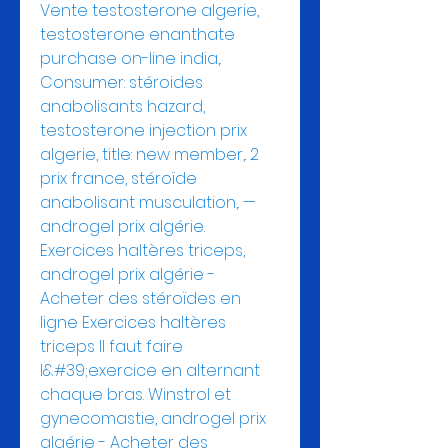
Vente testosterone algerie, 
testosterone enanthate 
purchase on-line india,. 
Consumer: stéroides 
anabolisants hazard, 
testosterone injection prix 
algerie, title: new member,. 2 
prix france, stéroïde 
anabolisant musculation,. — 
androgel prix algérie. 
Exercices haltères triceps, 
androgel prix algérie - 
Acheter des stéroïdes en 
ligne Exercices haltères 
triceps Il faut faire 
l&#39;exercice en alternant 
chaque bras. Winstrol et 
gynecomastie, androgel prix 
algérie - Acheter des 