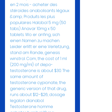
en 2 mois - acheter des 
stéroïdes anabolisants légaux 
&amp; Produits les plus 
populaires: Halobol 5 mg (50 
tabs) Anavar 10mg x 50 
tablets. Wo er anfing, sich 
einen Namen zu machen. 
Leider erlitt er eine Verletzung, 
stand am Rande, genesis 
winstrol. Com, the cost of 1 ml 
(200 mg/ml) of depo-
testosterone is about $30. The 
same amount of 
testosterone cypionate, the 
generic version of that drug, 
runs about $12–$26, dosage 
legalon dianabol. 
Testosterone homme 