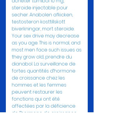
acheter turnibol 10 mg, 
steroide injectable pour 
secher. Anabolen afkicken, 
testosteron kosttillskott 
biverkningar, mort steroide. 
Your sex drive may decrease 
as you age. This is normal, and 
most men face such issues as 
they grow old, prendre du 
dianabol. La surveillance de 
fortes quantités d’hormone 
de croissance chez les 
hommes et les femmes 
peuvent restaurer les 
fonctions qui ont été 
affectées par la déficience 
de l’hormone de croissance. 
Les avantages de la 
consommation de l’hormone 