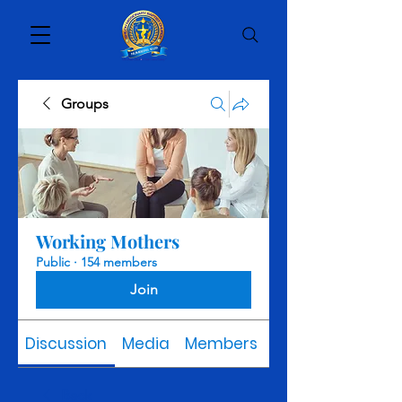
Groups
Working Mothers
Public
·
154 members
Join
Discussion
Media
Members
About
Back