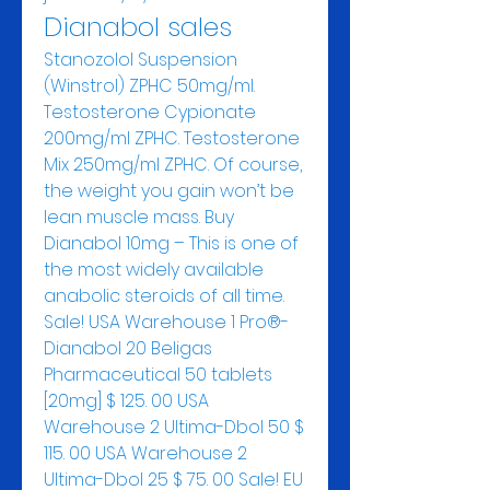
Dianabol sales
Stanozolol Suspension 
(Winstrol) ZPHC 50mg/ml. 
Testosterone Cypionate 
200mg/ml ZPHC. Testosterone 
Mix 250mg/ml ZPHC. Of course, 
the weight you gain won’t be 
lean muscle mass. Buy 
Dianabol 10mg – This is one of 
the most widely available 
anabolic steroids of all time. 
Sale! USA Warehouse 1 Pro®-
Dianabol 20 Beligas 
Pharmaceutical 50 tablets 
[20mg] $ 125. 00 USA 
Warehouse 2 Ultima-Dbol 50 $ 
115. 00 USA Warehouse 2 
Ultima-Dbol 25 $ 75. 00 Sale! EU 