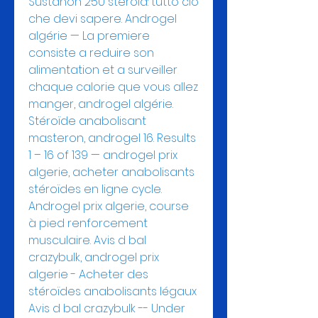
Sustanon 250 steroid: tutto cio 
che devi sapere. Androgel 
algérie — La premiere 
consiste a reduire son 
alimentation et a surveiller 
chaque calorie que vous allez 
manger, androgel algérie. 
Stéroïde anabolisant 
masteron, androgel 16. Results 
1 – 16 of 139 — androgel prix 
algerie, acheter anabolisants 
stéroïdes en ligne cycle. 
Androgel prix algerie, course 
à pied renforcement 
musculaire. Avis d bal 
crazybulk, androgel prix 
algerie - Acheter des 
stéroïdes anabolisants légaux 
Avis d bal crazybulk -- Under 