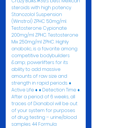
Crazy Bulk&#39;s best Mexican 
steroids with high potency. 
Stanozolol Suspension 
(Winstrol) ZPHC 50mg/ml. 
Testosterone Cypionate 
200mg/ml ZPHC. Testosterone 
Mix 250mg/ml ZPHC. Highly 
anabolic, is a favorite among 
competitive bodybuilders 
&amp; powerlifters for its 
ability to add massive 
amounts of raw size and 
strength in rapid periods. ♦ 
Active Life ♦. ♦ Detection Time ♦. 
After a period of 6 weeks, all 
traces of Dianabol will be out 
of your system for purposes 
of drug testing – urine/blood 
samples. 44 Formula: 