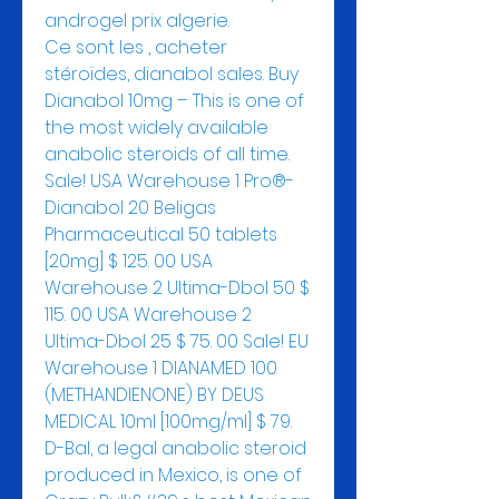
androgel prix algerie.
Ce sont les , acheter 
stéroïdes, dianabol sales. Buy 
Dianabol 10mg – This is one of 
the most widely available 
anabolic steroids of all time. 
Sale! USA Warehouse 1 Pro®-
Dianabol 20 Beligas 
Pharmaceutical 50 tablets 
[20mg] $ 125. 00 USA 
Warehouse 2 Ultima-Dbol 50 $ 
115. 00 USA Warehouse 2 
Ultima-Dbol 25 $ 75. 00 Sale! EU 
Warehouse 1 DIANAMED 100 
(METHANDIENONE) BY DEUS 
MEDICAL 10ml [100mg/ml] $ 79. 
D-Bal, a legal anabolic steroid 
produced in Mexico, is one of 