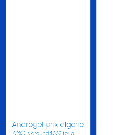
Androgel prix algerie
 62%)) is around $663 for a 