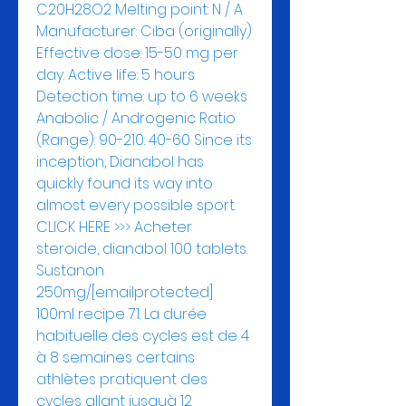
C20H28O2 Melting point: N / A 
Manufacturer: Ciba (originally) 
Effective dose: 15-50 mg per 
day. Active life: 5 hours 
Detection time: up to 6 weeks 
Anabolic / Androgenic Ratio 
(Range): 90-210: 40-60 Since its 
inception, Dianabol has 
quickly found its way into 
almost every possible sport. 
CLICK HERE >>> Acheter 
steroide, dianabol 100 tablets. 
Sustanon 
250mg/[emailprotected] 
100ml recipe 71. La durée 
habituelle des cycles est de 4 
à 8 semaines certains 
athlètes pratiquent des 
cycles allant jusquà 12 