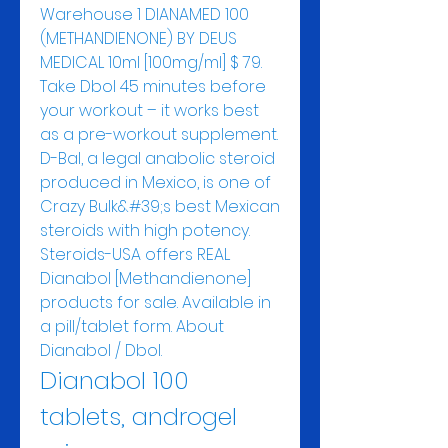
Warehouse 1 DIANAMED 100 
(METHANDIENONE) BY DEUS 
MEDICAL 10ml [100mg/ml] $ 79. 
Take Dbol 45 minutes before 
your workout – it works best 
as a pre-workout supplement. 
D-Bal, a legal anabolic steroid 
produced in Mexico, is one of 
Crazy Bulk&#39;s best Mexican 
steroids with high potency. 
Steroids-USA offers REAL 
Dianabol [Methandienone] 
products for sale. Available in 
a pill/tablet form. About 
Dianabol / Dbol. 
Dianabol 100 
tablets, androgel 