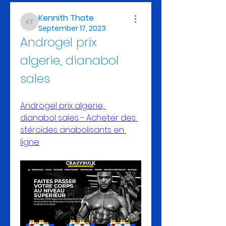
Kennith Thate
Kennith Thate
September 17, 2023
Androgel prix 
algerie, dianabol 
sales
Androgel prix algerie, 
dianabol sales - Acheter des 
stéroïdes anabolisants en 
ligne