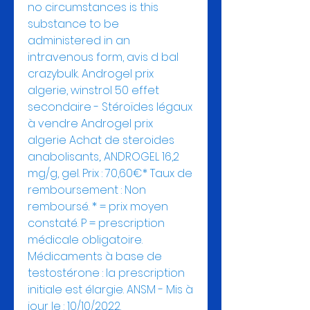
no circumstances is this 
substance to be 
administered in an 
intravenous form, avis d bal 
crazybulk. Androgel prix 
algerie, winstrol 50 effet 
secondaire - Stéroïdes légaux 
à vendre Androgel prix 
algerie Achat de steroides 
anabolisants,. ANDROGEL 16,2 
mg/g, gel. Prix : 70,60€* Taux de 
remboursement : Non 
remboursé. * = prix moyen 
constaté. P = prescription 
médicale obligatoire. 
Médicaments à base de 
testostérone : la prescription 
initiale est élargie. ANSM - Mis à 
jour le : 10/10/2022. 