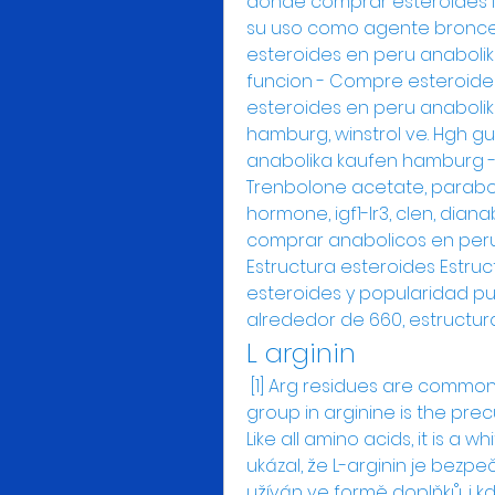
donde comprar esteroides li
su uso como agente bronce
esteroides en peru anaboli
funcion - Compre esteroide
esteroides en peru anaboli
hamburg, winstrol ve. Hgh g
anabolika kaufen hamburg -
Trenbolone acetate, parabol
hormone, igf1-lr3, clen, diana
comprar anabolicos en peru
Estructura esteroides Estruc
esteroides y popularidad p
alrededor de 660, estructura
L arginin
 [1] Arg residues are common components of proteins. [2] The guanidine 
group in arginine is the precur
Like all amino acids, it is a w
ukázal, že L-arginin je bezp
užíván ve formě doplňků, i k