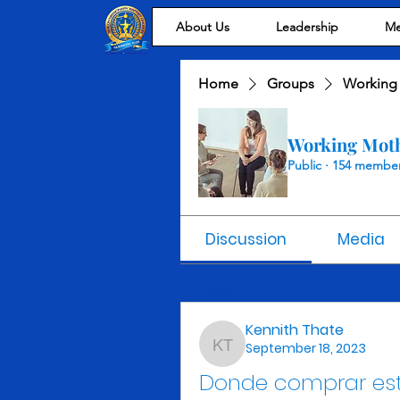
About Us
Leadership
Me
Home
Groups
Working
Working Mot
Public
·
154 membe
Discussion
Media
Back
Kennith Thate
September 18, 2023
Kennith Thate
Donde comprar este