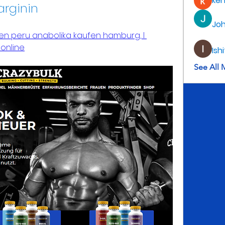
ke
arginin
Jo
n peru anabolika kaufen hamburg, l 
 online
Ish
See All 