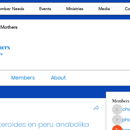
mber Needs
Events
Ministries
Media
Co
 Mothers
hers
rs
Members
About
Members
cho
chocola
ph
roides en peru anabolika 
phocoha