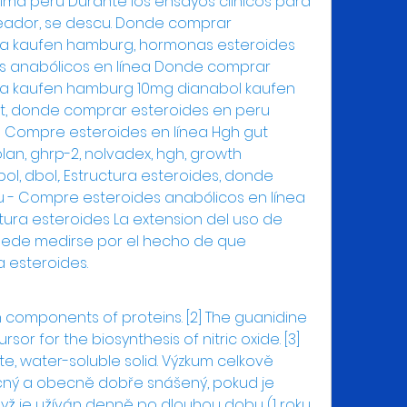
ma peru Durante los ensayos clinicos para 
ador, se descu. Donde comprar 
ka kaufen hamburg, hormonas esteroides 
s anabólicos en línea Donde comprar 
ka kaufen hamburg 10mg dianabol kaufen 
ut, donde comprar esteroides en peru 
 Compre esteroides en línea Hgh gut 
an, ghrp-2, nolvadex, hgh, growth 
bol, dbol,. Estructura esteroides, donde 
 - Compre esteroides anabólicos en línea 
tura esteroides La extension del uso de 
uede medirse por el hecho de que 
 esteroides. 
sor for the biosynthesis of nitric oxide. [3] 
hite, water-soluble solid. Výzkum celkově 
ečný a obecně dobře snášený, pokud je 
dyž je užíván denně po dlouhou dobu (1 roku 