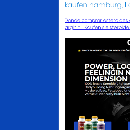
kaufen hamburg, l 
Donde comprar esteroides e
arginin - Kaufen sie steroide