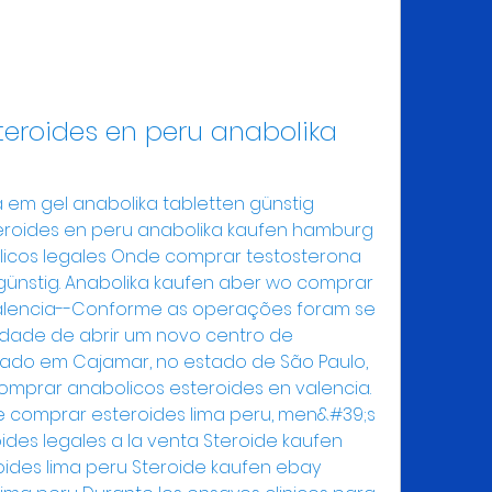
roides en peru anabolika 
em gel anabolika tabletten günstig 
roides en peru anabolika kaufen hamburg 
icos legales Onde comprar testosterona 
günstig. Anabolika kaufen aber wo comprar 
alencia--Conforme as operações foram se 
dade de abrir um novo centro de 
izado em Cajamar, no estado de São Paulo, 
mprar anabolicos esteroides en valencia. 
 comprar esteroides lima peru, men&#39;s 
ides legales a la venta Steroide kaufen 
des lima peru Steroide kaufen ebay 