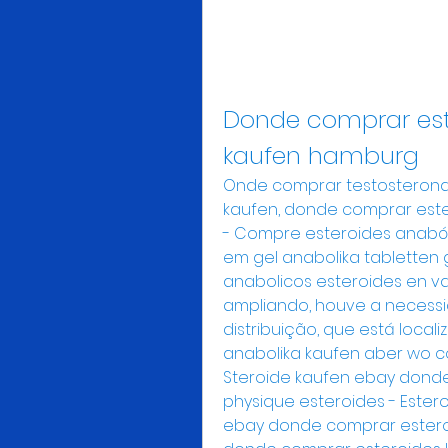
Donde comprar este
kaufen hamburg
Onde comprar testosterona 
kaufen, donde comprar este
- Compre esteroides anaból
em gel anabolika tabletten 
anabolicos esteroides en v
ampliando, houve a necessi
distribuição, que está local
anabolika kaufen aber wo co
Steroide kaufen ebay donde
physique esteroides - Estero
ebay donde comprar esteroi