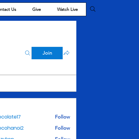
ntact Us
Give
Watch Live
Join
colate17
Follow
te17
ocohanoi2
Follow
noi2