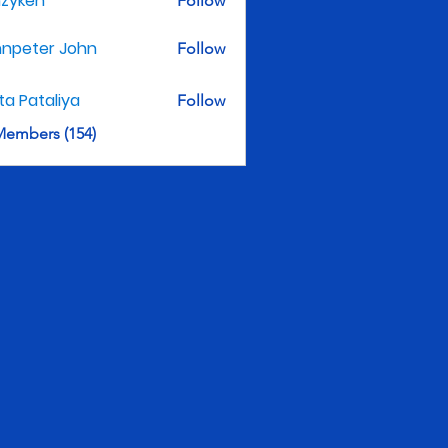
nzyken
Follow
hnpeter John
Follow
ita Pataliya
Follow
Members (154)